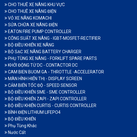
CHO THUÊ XE NÂNG KHU VỰC
CHO THUÊ XE NÂNG ĐIỆN
VỎ XE NÂNG KOMACHI
SỬA CHỮA XE NÂNG ĐIỆN
EATON FIRE PUMP CONTROLLER
CÔNG SUẤT XE NÂNG - IGBT-MOSFET-RECTIFIER
BỘ ĐIỀU KHIỂN XE NÂNG
BỘ SẠC XE NÂNG BATTERY CHARGER
PHỤ TÙNG XE NÂNG - FORKLIFT SPARE PARTS
KHỞI ĐỘNG TỪ DC - CONTACTOR DC
CAM BIEN BUOM GA - THROTTLE -ACCELERATOR
MÀN HÌNH HIỂN THỊ - DISPLAY SCREEN
CẢM BIẾN TỐC ĐỘ - SPEED SENSOR
BỘ ĐIỀU KHIỂN SME - SME CONTROLLER
BỘ ĐIỀU KHIỂN ZAPI - ZAPI CONTROLLER
BỘ ĐIỀU KHIỂN CURTIS - CURTIS CONTROLLER
BÌNH ĐIỆN LITHIUM LIFEPO4
BỘ ĐIỀU KHIỂN
Phụ Tùng Khác
Nước Cất