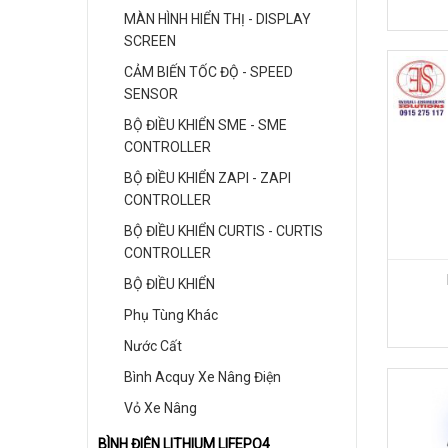
MÀN HÌNH HIỂN THỊ - DISPLAY
SCREEN
CẢM BIẾN TỐC ĐỘ - SPEED
SENSOR
BỘ ĐIỀU KHIỂN SME - SME
CONTROLLER
BỘ ĐIỀU KHIỂN ZAPI - ZAPI
CONTROLLER
BỘ ĐIỀU KHIỂN CURTIS - CURTIS
CONTROLLER
BỘ ĐIỀU KHIỂN
Phụ Tùng Khác
Nước Cất
Bình Acquy Xe Nâng Điện
Vỏ Xe Nâng
BÌNH ĐIỆN LITHIUM LIFEPO4