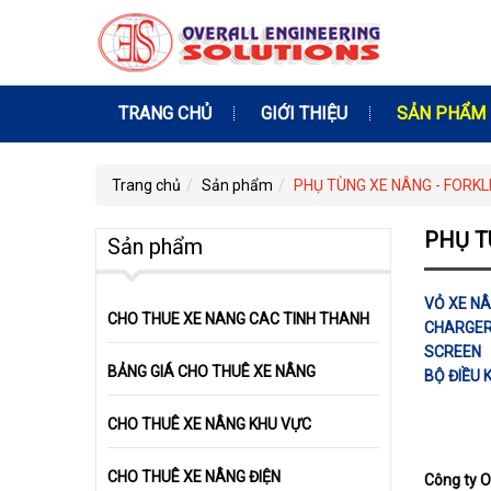
TRANG CHỦ
GIỚI THIỆU
SẢN PHẨM
Trang chủ
Sản phẩm
PHỤ TÙNG XE NÂNG - FORKL
PHỤ T
Sản phẩm
VỎ XE N
CHO THUE XE NANG CAC TINH THANH
CHARGE
SCREEN
BẢNG GIÁ CHO THUÊ XE NÂNG
BỘ ĐIỀU 
CHO THUÊ XE NÂNG KHU VỰC
CHO THUÊ XE NÂNG ĐIỆN
Công ty 