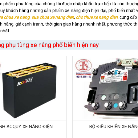
 phẩm phụ tùng của chúng tôi được nhập khẩu trực tiếp từ các thương
uý khách hàng những sản phẩm xe nâng điện hiện đại, phổ biến nhất v
a chua xe nang
,
sua chua xe nang dien
,
cho thue xe nang dien
, cung cấ
h hãng, giá cạnh tranh, thời gian giao hàng nhanh nhất, phương thức th
nhất.
g phụ tùng xe nâng phổ biến hiện nay
ÌNH ACQUY XE NÂNG ĐIỆN
BỘ ĐIỀU KHIỂN XE NÂ