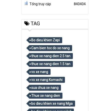
Tổng truy cập
840404
TAG
Bo dieu khien Zapi
Cam bien toc do xe nang
thue xe nang dien 2.5 tan
thue xe nang dien 1.5 tan
vo xe nang
vo xe nang Komachi
sua chua xe nang
Thue xe nang dien
bo dieu khien xe nang Mga