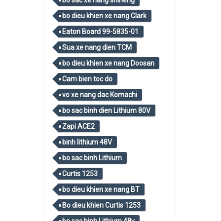
bo sac xe nang shineng
bo dieu khien xe nang Clark
Eaton Board 99-5835-01
Sua xe nang dien TCM
bo dieu khien xe nang Doosan
Cam bien toc do
vo xe nang dac Komachi
bo sac binh dien Lithium 80V
Zapi ACE2
binh lithium 48V
bo sac binh Lithium
Curtis 1253
bo dieu khien xe nang BT
Bo dieu khien Curtis 1253