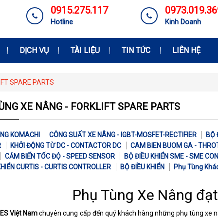
0915.275.117
0973.019.36
Hotline
Kinh Doanh
DỊCH VỤ
TÀI LIỆU
TIN TỨC
LIÊN HỆ
IFT SPARE PARTS
ÙNG XE NÂNG - FORKLIFT SPARE PARTS
ÂNG KOMACHI
CÔNG SUẤT XE NÂNG - IGBT-MOSFET-RECTIFIER
BỘ 
R
KHỞI ĐỘNG TỪ DC - CONTACTOR DC
CAM BIEN BUOM GA - THR
CẢM BIẾN TỐC ĐỘ - SPEED SENSOR
BỘ ĐIỀU KHIỂN SME - SME C
KHIỂN CURTIS - CURTIS CONTROLLER
BỘ ĐIỀU KHIỂN
Phụ Tùng Khá
Phụ Tùng Xe Nâng đạt
OES Việt Nam
chuyên cung cấp đến quý khách hàng những phụ tùng xe nâ