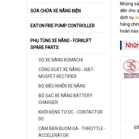
Những sản
đến cho q
SỬA CHỮA XE NÂNG ĐIỆN
dịch vụ
su
hàng chín
EATON FIRE PUMP CONTROLLER
hoàn hảo 
PHỤ TÙNG XE NÂNG - FORKLIFT
Nhữn
SPARE PARTS
VỎ XE NÂNG KOMACHI
CÔNG SUẤT XE NÂNG - IGBT-
MOSFET-RECTIFIER
BỘ ĐIỀU KHIỂN XE NÂNG
BỘ SẠC XE NÂNG BATTERY
CHARGER
KHỞI ĐỘNG TỪ DC - CONTACTOR
DC
B
CAM BIEN BUOM GA - THROTTLE -
ACCELERATOR