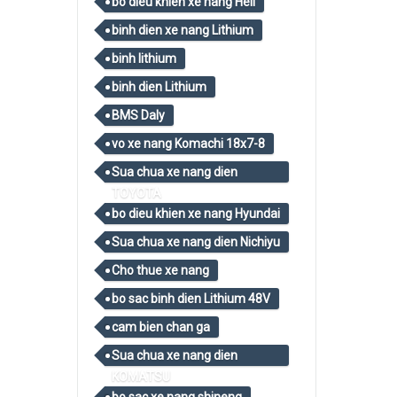
bo dieu khien xe nang Heli
binh dien xe nang Lithium
binh lithium
binh dien Lithium
BMS Daly
vo xe nang Komachi 18x7-8
Sua chua xe nang dien
TOYOTA
bo dieu khien xe nang Hyundai
Sua chua xe nang dien Nichiyu
Cho thue xe nang
bo sac binh dien Lithium 48V
cam bien chan ga
Sua chua xe nang dien
KOMATSU