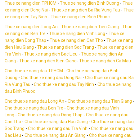
Thue xe nang dien TPHCM
-
Thue xe nang dien Binh Duong
-
Thue
xe nang dien Dong Nai
-
Thue xe nang dien Ba Ria Vung Tau
-
Thue
xe nang dien Tay Ninh
-
Thue xe nang dien Binh Phuoc
Thue xe nang dien Long An
-
Thue xe nang dien Tien Giang
-
Thue
xe nang dien Ben Tre
-
Thue xe nang dien Vinh Long
-
Thue xe
nang dien Dong Thap
-
Thue xe nang dien Can Tho
-
Thue xe nang
dien Hau Giang
-
Thue xe nang dien Soc Trang
-
Thue xe nang dien
Tra Vinh
-
Thue xe nang dien Bac Lieu
-
Thue xe nang dien An
Giang
-
Thue xe nang dien Kien Giang
-
Thue xe nang dien Ca Mau
Cho thue xe nang dau TPHCM
-
Cho thue xe nang dau Binh
Duong
-
Cho thue xe nang dau Dong Nai
-
Cho thue xe nang dau Ba
Ria Vung Tau
-
Cho thue xe nang dau Tay Ninh
-
Cho thue xe nang
dau Binh Phuoc
Cho thue xe nang dau Long An
-
Cho thue xe nang dau Tien Giang
-
Cho thue xe nang dau Ben Tre
-
Cho thue xe nang dau Vinh
Long
-
Cho thue xe nang dau Dong Thap
-
Cho thue xe nang dau
Can Tho
-
Cho thue xe nang dau Hau Giang
-
Cho thue xe nang dau
Soc Trang
-
Cho thue xe nang dau Tra Vinh
-
Cho thue xe nang dau
Bac Lieu
-
Cho thue xe nang dau An Giang
-
Cho thue xe nang dau