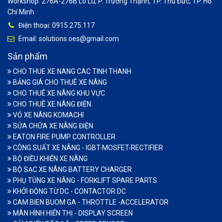
Workshop: 276A-276B Lò Lu, P. Trường Thạnh, TP. Thủ Đức, TP. Hồ
Chí Minh
Điện thoại: 0915.275.117
Email: solutions.oes@gmail.com
Sản phẩm
CHO THUE XE NANG CAC TINH THANH
BẢNG GIÁ CHO THUÊ XE NÂNG
CHO THUÊ XE NÂNG KHU VỰC
CHO THUÊ XE NÂNG ĐIỆN
VỎ XE NÂNG KOMACHI
SỬA CHỮA XE NÂNG ĐIỆN
EATON FIRE PUMP CONTROLLER
CÔNG SUẤT XE NÂNG - IGBT-MOSFET-RECTIFIER
BỘ ĐIỀU KHIỂN XE NÂNG
BỘ SẠC XE NÂNG BATTERY CHARGER
PHỤ TÙNG XE NÂNG - FORKLIFT SPARE PARTS
KHỞI ĐỘNG TỪ DC - CONTACTOR DC
CAM BIEN BUOM GA - THROTTLE -ACCELERATOR
MÀN HÌNH HIỂN THỊ - DISPLAY SCREEN