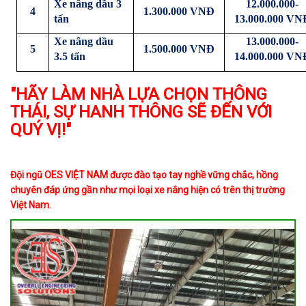
Xe nâng dầu 3
12.000.000-
4
1.300.000 VNĐ
tấn
13.000.000 VN
Xe nâng dầu
13.000.000-
5
1.500.000 VNĐ
3.5 tấn
14.000.000 VN
"HÃY LÀM NHÀ LỰA CHỌN THÔNG
THÁI, SỰ HANH THÔNG SẼ ĐẾN VỚI
QUÝ VỊ!"
Đội ngũ OES VIỆT NAM được đào tạo tay nghề vững chắc, hồng
chuyên đáp ứng gần như mọi loại xe nâng hiện có trên thị trường
Việt Nam.