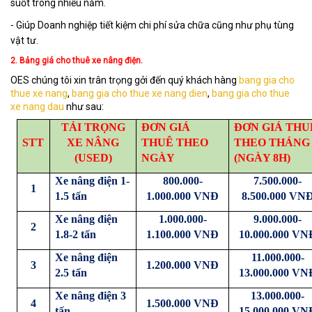
suốt trong nhiều năm.
- Giúp Doanh nghiệp tiết kiệm chi phí sửa chữa cũng như phụ tùng
vật tư.
2. Bảng giá cho thuê xe nâng điện.
OES chúng tôi xin trân trọng gởi đến quý khách hàng
bang gia cho
thue xe nang
,
bang gia cho thue xe nang dien
,
bang gia cho thue
xe nang dau
như sau:
TẢI TRỌNG
ĐƠN GIÁ
ĐƠN GIÁ THU
STT
XE NÂNG
THUÊ THEO
THEO THÁNG
(USED)
NGÀY
(NGÀY 8H)
Xe nâng điện 1-
800.000-
7.500.000-
1
1.5 tấn
1.000.000 VNĐ
8.500.000 VN
Xe nâng điện
1.000.000-
9.000.000-
2
1.8-2 tấn
1.100.000 VNĐ
10.000.000 VN
Xe nâng điện
11.000.000-
3
1.200.000 VNĐ
2.5 tấn
13.000.000 VN
Xe nâng điện 3
13.000.000-
4
1.500.000 VNĐ
tấn
15.000.000 VN