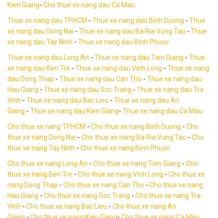
Kien Giang
-
Cho thue xe nang dau Ca Mau
Thue xe nang dau TPHCM
-
Thue xe nang dau Binh Duong
-
Thue
xe nang dau Dong Nai
-
Thue xe nang dau Ba Ria Vung Tau
-
Thue
xe nang dau Tay Ninh
-
Thue xe nang dau Binh Phuoc
Thue xe nang dau Long An
-
Thue xe nang dau Tien Giang
-
Thue
xe nang dau Ben Tre
-
Thue xe nang dau Vinh Long
-
Thue xe nang
dau Dong Thap
-
Thue xe nang dau Can Tho
-
Thue xe nang dau
Hau Giang
-
Thue xe nang dau Soc Trang
-
Thue xe nang dau Tra
Vinh
-
Thue xe nang dau Bac Lieu
-
Thue xe nang dau An
Giang
-
Thue xe nang dau Kien Giang
-
Thue xe nang dau Ca Mau
Cho thue xe nang TPHCM
-
Cho thue xe nang Binh Duong
-
Cho
thue xe nang Dong Nai
-
Cho thue xe nang Ba Ria Vung Tau
-
Cho
thue xe nang Tay Ninh
-
Cho thue xe nang Binh Phuoc
Cho thue xe nang Long An
-
Cho thue xe nang Tien Giang
-
Cho
thue xe nang Ben Tre
-
Cho thue xe nang Vinh Long
-
Cho thue xe
nang Dong Thap
-
Cho thue xe nang Can Tho
-
Cho thue xe nang
Hau Giang
-
Cho thue xe nang Soc Trang
-
Cho thue xe nang Tra
Vinh
-
Cho thue xe nang Bac Lieu
-
Cho thue xe nang An
Giang
-
Cho thue xe nang Kien Giang
-
Cho thue xe nang Ca Mau