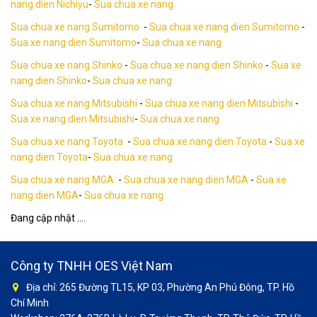
nang dien Nichiyu
-
Sua chua xe nang
Sua chua xe nang Sumitomo
-
Sua chua xe nang dien Sumitomo
-
Sua xe nang dien Sumitomo
-
Sua chua xe nang
Sua chua xe nang Shinko
-
Sua chua xe nang dien Shinko
-
Sua xe
nang dien Shinko
-
Sua chua xe nang
Sua chua xe nang Mitsubishi
-
Sua chua xe nang dien Mitsubishi
-
Sua xe nang dien Mitsubishi
-
Sua chua xe nang
Sua chua xe nang Toyota
-
Sua chua xe nang dien Toyota
-
Sua xe
nang dien Toyota
-
Sua chua xe nang
Sua chua xe nang MGA
-
Sua chua xe nang dien MGA
-
Sua xe
nang dien MGA
-
Sua chua xe nang
Đang cập nhật ....
Công ty TNHH OES Việt Nam
Địa chỉ: 265 Đường TL15, KP 03, Phường An Phú Đông, TP. Hồ
Chí Minh