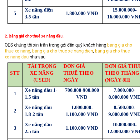
Xe nâng điện
15.000.000-
5
1.800.000 VNĐ
3.5 tấn
16.000.000 VN
2. Bảng giá cho thuê xe nâng dầu.
OES chúng tôi xin trân trọng gởi đến quý khách hàng
bang gia cho
thue xe nang
,
bang gia cho thue xe nang dien
,
bang gia cho thue
xe nang dau
như sau:
TẢI TRỌNG
ĐƠN GIÁ
ĐƠN GIÁ THU
STT
XE NÂNG
THUÊ THEO
THEO THÁNG
(USED)
NGÀY
(NGÀY 8H)
Xe nâng dầu 1-
700.000-900.000
7.000.000-
1
1.5 tấn
VNĐ
8.000.000 VN
Xe nâng dầu
1.000.000-
8.500.000-
2
1.8-2 tấn
1.100.000 VNĐ
9.000.000 VN
Xe nâng dầu
10.000.000-
3
1.100.000 VNĐ
2.5 tấn
12.000.000 VN