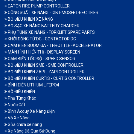
EATON FIRE PUMP CONTROLLER
CÔNG SUẤT XE NÂNG - IGBT-MOSFET-RECTIFIER
BỘ ĐIỀU KHIỂN XE NÂNG
BỘ SẠC XE NÂNG BATTERY CHARGER
PHỤ TÙNG XE NÂNG - FORKLIFT SPARE PARTS
KHỞI ĐỘNG TỪ DC - CONTACTOR DC
CAM BIEN BUOM GA - THROTTLE -ACCELERATOR
MÀN HÌNH HIỂN THỊ - DISPLAY SCREEN
CẢM BIẾN TỐC ĐỘ - SPEED SENSOR
BỘ ĐIỀU KHIỂN SME - SME CONTROLLER
BỘ ĐIỀU KHIỂN ZAPI - ZAPI CONTROLLER
BỘ ĐIỀU KHIỂN CURTIS - CURTIS CONTROLLER
BÌNH ĐIỆN LITHIUM LIFEPO4
BỘ ĐIỀU KHIỂN
Phụ Tùng Khác
Nước Cất
Bình Acquy Xe Nâng Điện
Vỏ Xe Nâng
Sửa chữa xe nâng
Xe Nâng Đã Qua Sử Dụng