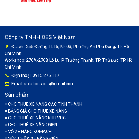
Giá tiền: Liên hệ
Công ty TNHH OES Việt Nam
Địa chỉ: 265 Đường TL15, KP 03, Phường An Phú Đông, TP. Hồ
Chí Minh
Workshop: 276A-276B Lò Lu, P. Trường Thạnh, TP. Thủ Đức, TP. Hồ
Chí Minh
Điện thoại: 0915.275.117
Email: solutions.oes@gmail.com
Sản phẩm
CHO THUE XE NANG CAC TINH THANH
BẢNG GIÁ CHO THUÊ XE NÂNG
CHO THUÊ XE NÂNG KHU VỰC
CHO THUÊ XE NÂNG ĐIỆN
VỎ XE NÂNG KOMACHI
SỬA CHỮA XE NÂNG ĐIỆN