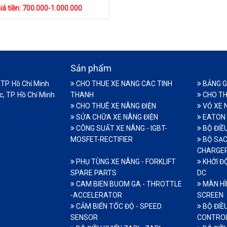
iá tiền: 700.000-1.000.000
Sản phẩm
TP. Hồ Chí Minh
CHO THUE XE NANG CAC TINH
BẢNG G
, TP. Hồ Chí Minh
THANH
CHO TH
CHO THUÊ XE NÂNG ĐIỆN
VỎ XE 
SỬA CHỮA XE NÂNG ĐIỆN
EATON 
CÔNG SUẤT XE NÂNG - IGBT-
BỘ ĐIỀ
MOSFET-RECTIFIER
BỘ SẠC
CHARGE
PHỤ TÙNG XE NÂNG - FORKLIFT
KHỞI Đ
SPARE PARTS
DC
CAM BIEN BUOM GA - THROTTLE
MÀN HÌN
-ACCELERATOR
SCREEN
CẢM BIẾN TỐC ĐỘ - SPEED
BỘ ĐIỀU
SENSOR
CONTRO