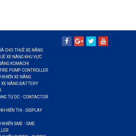
IÁ CHO THUÊ XE NÂNG
UÊ XE NÂNG KHU VỰC
NÂNG KOMACHI
FIRE PUMP CONTROLLER
U KHIỂN XE NÂNG
 XE NÂNG BATTERY
R
ỘNG TỪ DC - CONTACTOR
H HIỂN THỊ - DISPLAY
 KHIỂN SME - SME
LLER