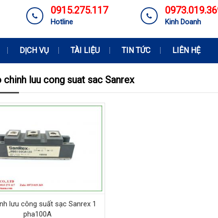
0915.275.117
0973.019.36
Hotline
Kinh Doanh
DỊCH VỤ
TÀI LIỆU
TIN TỨC
LIÊN HỆ
o chinh luu cong suat sac Sanrex
nh lưu công suất sạc Sanrex 1
pha100A