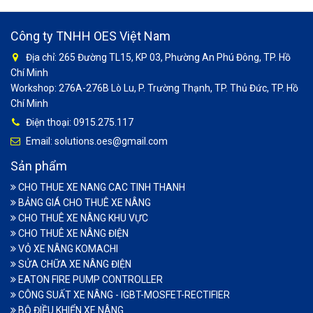
Công ty TNHH OES Việt Nam
Địa chỉ: 265 Đường TL15, KP 03, Phường An Phú Đông, TP. Hồ
Chí Minh
Workshop: 276A-276B Lò Lu, P. Trường Thạnh, TP. Thủ Đức, TP. Hồ
Chí Minh
Điện thoại: 0915.275.117
Email: solutions.oes@gmail.com
Sản phẩm
CHO THUE XE NANG CAC TINH THANH
BẢNG GIÁ CHO THUÊ XE NÂNG
CHO THUÊ XE NÂNG KHU VỰC
CHO THUÊ XE NÂNG ĐIỆN
VỎ XE NÂNG KOMACHI
SỬA CHỮA XE NÂNG ĐIỆN
EATON FIRE PUMP CONTROLLER
CÔNG SUẤT XE NÂNG - IGBT-MOSFET-RECTIFIER
BỘ ĐIỀU KHIỂN XE NÂNG