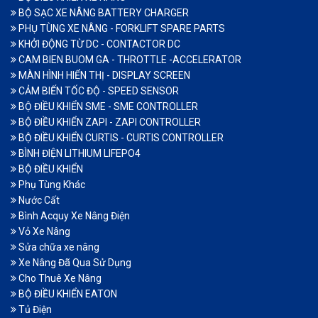
BỘ SẠC XE NÂNG BATTERY CHARGER
PHỤ TÙNG XE NÂNG - FORKLIFT SPARE PARTS
KHỞI ĐỘNG TỪ DC - CONTACTOR DC
CAM BIEN BUOM GA - THROTTLE -ACCELERATOR
MÀN HÌNH HIỂN THỊ - DISPLAY SCREEN
CẢM BIẾN TỐC ĐỘ - SPEED SENSOR
BỘ ĐIỀU KHIỂN SME - SME CONTROLLER
BỘ ĐIỀU KHIỂN ZAPI - ZAPI CONTROLLER
BỘ ĐIỀU KHIỂN CURTIS - CURTIS CONTROLLER
BÌNH ĐIỆN LITHIUM LIFEPO4
BỘ ĐIỀU KHIỂN
Phụ Tùng Khác
Nước Cất
Bình Acquy Xe Nâng Điện
Vỏ Xe Nâng
Sửa chữa xe nâng
Xe Nâng Đã Qua Sử Dụng
Cho Thuê Xe Nâng
BỘ ĐIỀU KHIỂN EATON
Tủ Điện