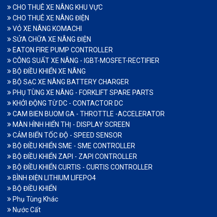
CHO THUÊ XE NÂNG KHU VỰC
CHO THUÊ XE NÂNG ĐIỆN
VỎ XE NÂNG KOMACHI
SỬA CHỮA XE NÂNG ĐIỆN
EATON FIRE PUMP CONTROLLER
CÔNG SUẤT XE NÂNG - IGBT-MOSFET-RECTIFIER
BỘ ĐIỀU KHIỂN XE NÂNG
BỘ SẠC XE NÂNG BATTERY CHARGER
PHỤ TÙNG XE NÂNG - FORKLIFT SPARE PARTS
KHỞI ĐỘNG TỪ DC - CONTACTOR DC
CAM BIEN BUOM GA - THROTTLE -ACCELERATOR
MÀN HÌNH HIỂN THỊ - DISPLAY SCREEN
CẢM BIẾN TỐC ĐỘ - SPEED SENSOR
BỘ ĐIỀU KHIỂN SME - SME CONTROLLER
BỘ ĐIỀU KHIỂN ZAPI - ZAPI CONTROLLER
BỘ ĐIỀU KHIỂN CURTIS - CURTIS CONTROLLER
BÌNH ĐIỆN LITHIUM LIFEPO4
BỘ ĐIỀU KHIỂN
Phụ Tùng Khác
Nước Cất