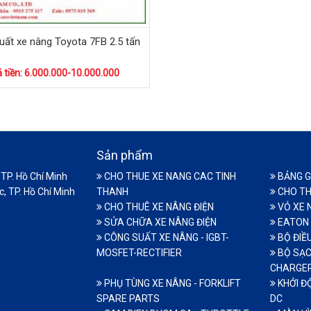
uất xe nâng Toyota 7FB 2.5 tấn
á tiền: 6.000.000-10.000.000
Sản phẩm
TP. Hồ Chí Minh
CHO THUE XE NANG CAC TINH
BẢNG G
, TP. Hồ Chí Minh
THANH
CHO TH
CHO THUÊ XE NÂNG ĐIỆN
VỎ XE 
SỬA CHỮA XE NÂNG ĐIỆN
EATON 
CÔNG SUẤT XE NÂNG - IGBT-
BỘ ĐIỀ
MOSFET-RECTIFIER
BỘ SẠC
CHARGE
PHỤ TÙNG XE NÂNG - FORKLIFT
KHỞI Đ
SPARE PARTS
DC