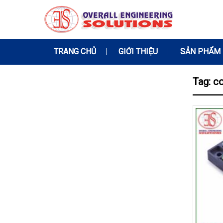
TRANG CHỦ
GIỚI THIỆU
SẢN PHẨM
Tag: c