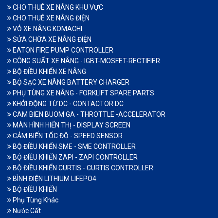
CHO THUÊ XE NÂNG KHU VỰC
CHO THUÊ XE NÂNG ĐIỆN
VỎ XE NÂNG KOMACHI
SỬA CHỮA XE NÂNG ĐIỆN
EATON FIRE PUMP CONTROLLER
CÔNG SUẤT XE NÂNG - IGBT-MOSFET-RECTIFIER
BỘ ĐIỀU KHIỂN XE NÂNG
BỘ SẠC XE NÂNG BATTERY CHARGER
PHỤ TÙNG XE NÂNG - FORKLIFT SPARE PARTS
KHỞI ĐỘNG TỪ DC - CONTACTOR DC
CAM BIEN BUOM GA - THROTTLE -ACCELERATOR
MÀN HÌNH HIỂN THỊ - DISPLAY SCREEN
CẢM BIẾN TỐC ĐỘ - SPEED SENSOR
BỘ ĐIỀU KHIỂN SME - SME CONTROLLER
BỘ ĐIỀU KHIỂN ZAPI - ZAPI CONTROLLER
BỘ ĐIỀU KHIỂN CURTIS - CURTIS CONTROLLER
BÌNH ĐIỆN LITHIUM LIFEPO4
BỘ ĐIỀU KHIỂN
Phụ Tùng Khác
Nước Cất