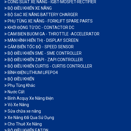
CÔNG SUẤT XE NÂNG - IGBT-MOSFET-RECTIFIER
BỘ ĐIỀU KHIỂN XE NÂNG
BỘ SẠC XE NÂNG BATTERY CHARGER
PHỤ TÙNG XE NÂNG - FORKLIFT SPARE PARTS
KHỞI ĐỘNG TỪ DC - CONTACTOR DC
CAM BIEN BUOM GA - THROTTLE -ACCELERATOR
MÀN HÌNH HIỂN THỊ - DISPLAY SCREEN
CẢM BIẾN TỐC ĐỘ - SPEED SENSOR
BỘ ĐIỀU KHIỂN SME - SME CONTROLLER
BỘ ĐIỀU KHIỂN ZAPI - ZAPI CONTROLLER
BỘ ĐIỀU KHIỂN CURTIS - CURTIS CONTROLLER
BÌNH ĐIỆN LITHIUM LIFEPO4
BỘ ĐIỀU KHIỂN
Phụ Tùng Khác
Nước Cất
Bình Acquy Xe Nâng Điện
Vỏ Xe Nâng
Sửa chữa xe nâng
Xe Nâng Đã Qua Sử Dụng
Cho Thuê Xe Nâng
BỘ ĐIỀU KHIỂN EATON