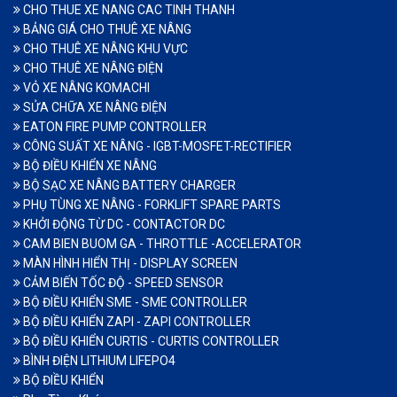
CHO THUE XE NANG CAC TINH THANH
BẢNG GIÁ CHO THUÊ XE NÂNG
CHO THUÊ XE NÂNG KHU VỰC
CHO THUÊ XE NÂNG ĐIỆN
VỎ XE NÂNG KOMACHI
SỬA CHỮA XE NÂNG ĐIỆN
EATON FIRE PUMP CONTROLLER
CÔNG SUẤT XE NÂNG - IGBT-MOSFET-RECTIFIER
BỘ ĐIỀU KHIỂN XE NÂNG
BỘ SẠC XE NÂNG BATTERY CHARGER
PHỤ TÙNG XE NÂNG - FORKLIFT SPARE PARTS
KHỞI ĐỘNG TỪ DC - CONTACTOR DC
CAM BIEN BUOM GA - THROTTLE -ACCELERATOR
MÀN HÌNH HIỂN THỊ - DISPLAY SCREEN
CẢM BIẾN TỐC ĐỘ - SPEED SENSOR
BỘ ĐIỀU KHIỂN SME - SME CONTROLLER
BỘ ĐIỀU KHIỂN ZAPI - ZAPI CONTROLLER
BỘ ĐIỀU KHIỂN CURTIS - CURTIS CONTROLLER
BÌNH ĐIỆN LITHIUM LIFEPO4
BỘ ĐIỀU KHIỂN