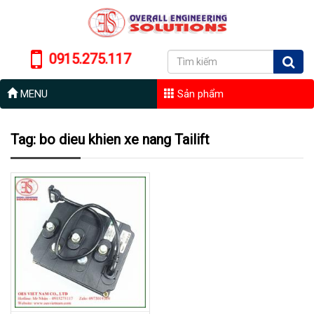
0915.275.117
MENU
Sản phẩm
Tag: bo dieu khien xe nang Tailift