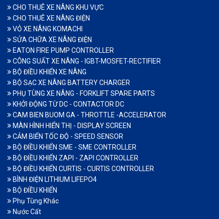
CHO THUÊ XE NÂNG KHU VỰC
CHO THUÊ XE NÂNG ĐIỆN
VỎ XE NÂNG KOMACHI
SỬA CHỮA XE NÂNG ĐIỆN
EATON FIRE PUMP CONTROLLER
CÔNG SUẤT XE NÂNG - IGBT-MOSFET-RECTIFIER
BỘ ĐIỀU KHIỂN XE NÂNG
BỘ SẠC XE NÂNG BATTERY CHARGER
PHỤ TÙNG XE NÂNG - FORKLIFT SPARE PARTS
KHỞI ĐỘNG TỪ DC - CONTACTOR DC
CAM BIEN BUOM GA - THROTTLE -ACCELERATOR
MÀN HÌNH HIỂN THỊ - DISPLAY SCREEN
CẢM BIẾN TỐC ĐỘ - SPEED SENSOR
BỘ ĐIỀU KHIỂN SME - SME CONTROLLER
BỘ ĐIỀU KHIỂN ZAPI - ZAPI CONTROLLER
BỘ ĐIỀU KHIỂN CURTIS - CURTIS CONTROLLER
BÌNH ĐIỆN LITHIUM LIFEPO4
BỘ ĐIỀU KHIỂN
Phụ Tùng Khác
Nước Cất