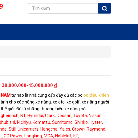
9
:
20.000.000-45.000.000 ₫
T NAM
tự hào là nhà cung cấp đầy đủ các bo
bo dieu khien
ành cho các hãng xe nâng, xe oto, xe golf, xe nâng người
 thế giới. Đó là những thương hiệu xe nâng nổi
gheinrich, BT, Hyundai, Clark, Doosan, Toyota, Nissan,
hubishi, Nichiyu, Komatsu, Sumitomo, Shinko, Hyster,
nde, Still, Unicarriers, Hangcha, Yales, Crown, Raymond,
ift, GC Power, Longking, MGA, Noblelift, EP,...