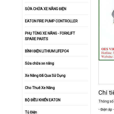
SỬA CHỮA XE NÂNG ĐIỆN
EATON FIRE PUMP CONTROLLER
PHỤ TÙNG XE NÂNG - FORKLIFT
SPARE PARTS
BÌNH ĐIỆN LITHIUM LIFEPO4
Sửa chữa xe nâng
Xe Nâng Đã Qua Sử Dụng
Cho Thuê Xe Nâng
Chi ti
BỘ ĐIỀU KHIỂN EATON
Thông s
- Điện áp
Tủ Điện