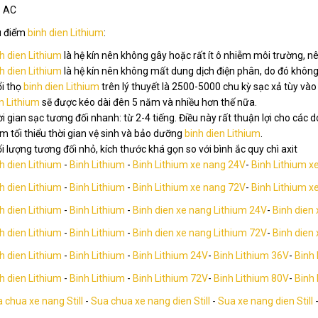
: AC
u điểm
binh dien Lithium
:
h dien Lithium
là hệ kín nên không gây hoặc rất ít ô nhiễm môi trường, nê
h dien Lithium
là hệ kín nên không mất dung dịch điện phân, do đó không c
i thọ
binh dien Lithium
trên lý thuyết là 2500-5000 chu kỳ sạc xả tùy vào
n Lithium
sẽ được kéo dài đên 5 năm và nhiều hơn thế nữa.
i gian sạc tương đối nhanh: từ 2-4 tiếng. Điều này rất thuận lợi cho các
m tối thiểu thời gian vệ sinh và bảo dưỡng
binh dien Lithium
.
i lượng tương đối nhỏ, kích thước khá gọn so với bình ắc quy chì axit
h dien Lithium
-
Binh Lithium
-
Binh Lithium xe nang 24V
-
Binh Lithium x
h dien Lithium
-
Binh Lithium
-
Binh Lithium xe nang 72V
-
Binh Lithium x
h dien Lithium
-
Binh Lithium
-
Binh dien xe nang Lithium 24V
-
Binh dien
h dien Lithium
-
Binh Lithium
-
Binh dien xe nang Lithium 72V
-
Binh dien
h dien Lithium
-
Binh Lithium
-
Binh Lithium 24V
-
Binh Lithium 36V
-
Binh
h dien Lithium
-
Binh Lithium
-
Binh Lithium 72V
-
Binh Lithium 80V
-
Binh
 chua xe nang Still
-
Sua chua xe nang dien Still
-
Sua xe nang dien Still