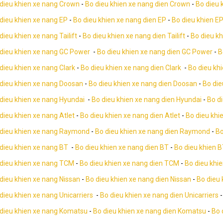
dieu khien xe nang Crown
-
Bo dieu khien xe nang dien Crown
-
Bo dieu 
dieu khien xe nang EP
-
Bo dieu khien xe nang dien EP
-
Bo dieu khien E
dieu khien xe nang Tailift
-
Bo dieu khien xe nang dien Tailift
-
Bo dieu khi
dieu khien xe nang GC Power
-
Bo dieu khien xe nang dien GC Power
-
B
dieu khien xe nang Clark
-
Bo dieu khien xe nang dien Clark
-
Bo dieu kh
dieu khien xe nang Doosan
-
Bo dieu khien xe nang dien Doosan
-
Bo die
dieu khien xe nang Hyundai
-
Bo dieu khien xe nang dien Hyundai
-
Bo d
dieu khien xe nang Atlet
-
Bo dieu khien xe nang dien Atlet
-
Bo dieu khie
 dieu khien xe nang Raymond
-
Bo dieu khien xe nang dien Raymond
-
Bo
dieu khien xe nang BT
-
Bo dieu khien xe nang dien BT
-
Bo dieu khien B
dieu khien xe nang TCM
-
Bo dieu khien xe nang dien TCM
-
Bo dieu khi
dieu khien xe nang Nissan
-
Bo dieu khien xe nang dien Nissan
-
Bo dieu 
dieu khien xe nang Unicarriers
-
Bo dieu khien xe nang dien Unicarriers
dieu khien xe nang Komatsu
-
Bo dieu khien xe nang dien Komatsu
-
Bo 