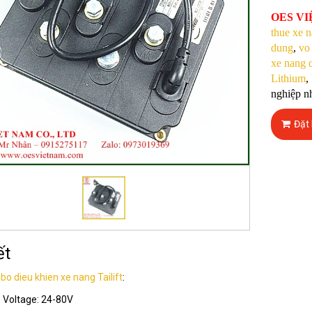
OES V
thue xe 
dung
,
vo
xe nang 
Lithium
,
nghiệp nh
Đặt
ết
ố
bo dieu khien xe nang Tailift
:
 - Voltage: 24-80V