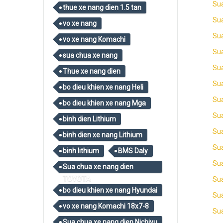
Su
thue xe nang dien 1.5 tan
Sua
vo xe nang
Sua
vo xe nang Komachi
Su
sua chua xe nang
Sua
Thue xe nang dien
Su
bo dieu khien xe nang Heli
Sua
bo dieu khien xe nang Mga
Sua
binh dien Lithium
Su
binh dien xe nang Lithium
Sua
binh lithium
BMS Daly
Su
Sua chua xe nang dien
TOYOTA
Sua
bo dieu khien xe nang Hyundai
Sua
vo xe nang Komachi 18x7-8
Sua
Sua chua xe nang dien Nichiyu