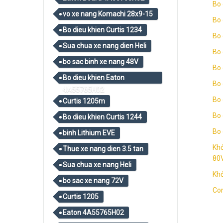
Bo 
vo xe nang Komachi 28x9-15
Bo 
Bo dieu khien Curtis 1234
Bo 
Sua chua xe nang dien Heli
Bo 
bo sac binh xe nang 48V
Bo 
Bo dieu khien Eaton
Bo 
4A55765H02
Bo 
Curtis 1205m
Bo 
Bo dieu khien Curtis 1244
Bo 
binh Lithium EVE
Khở
Thue xe nang dien 3.5 tan
80
Sua chua xe nang Heli
Khở
bo sac xe nang 72V
Con
Curtis 1205
Eaton 4A55765H02