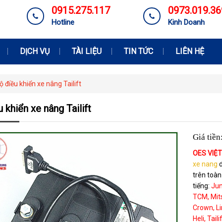
0915.275.117
0973.019.36
Hotline
Kinh Doanh
DỊCH VỤ
TÀI LIỆU
TIN TỨC
LIÊN HỆ
ộ điều khiển xe nâng Tailift
 khiển xe nâng Tailift
Giá tiền
OES VIỆ
xe nang
d
trên toàn
tiếng:
Jun
TCM, Mits
Crown, Li
Heli, Tail