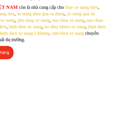
IỆT NAM
còn là nhà cung cấp cho
thue xe nang dien
,
nang dau
,
xe nang dien qua su dung
,
xe nang qua su
 xe nang
,
phu tung xe nang
,
sua chua xe nang
,
sua chua
dien
,
binh dien xe nang
,
bo dieu khien xe nang
,
binh dien
binh dien xe nang Lithium
,
cam bien xe nang
chuyên
ất thị trường.
 hàng