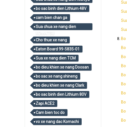
Su
bo sac binh dien Lithium 48V
Sua
cam bien chan ga
Sua
Sua chua xe nang dien
Su
KOMATSU
Bo 
Cho thue xe nang
Bo 
Eaton Board 99-5835-01
Bo 
Sua xe nang dien TCM
Bo 
bo dieu khien xe nang Doosan
Bo 
bo sac xe nang shineng
Bo 
bo dieu khien xe nang Clark
Bo 
bo sac binh dien Lithium 80V
Bo 
Zapi ACE2
Bo 
Cam bien toc do
Bo 
vo xe nang dac Komachi