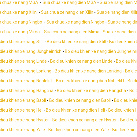
a chua xe nang MGA
-
Sua chua xe nang dien MGA
-
Sua xe nang dien 
 chua xe nang Xilin
-
Sua chua xe nang dien Xilin
-
Sua xe nang dien Xili
 chua xe nang Ningbo
-
Sua chua xe nang dien Ningbo
-
Sua xe nang di
a chua xe nang Mima
-
Sua chua xe nang dien Mima
-
Sua xe nang dien
dieu khien xe nang Still
-
Bo dieu khien xe nang dien Still
-
Bo dieu khien S
dieu khien xe nang Jungheinrich
-
Bo dieu khien xe nang dien Jungheinr
dieu khien xe nang Linde
-
Bo dieu khien xe nang dien Linde
-
Bo dieu kh
dieu khien xe nang Lonking
-
Bo dieu khien xe nang dien Lonking
-
Bo die
dieu khien xe nang Noblelift
-
Bo dieu khien xe nang dien Noblelift
-
Bo di
dieu khien xe nang Hangcha
-
Bo dieu khien xe nang dien Hangcha
-
Bo 
dieu khien xe nang Baoli
-
Bo dieu khien xe nang dien Baoli
-
Bo dieu khie
dieu khien xe nang Heli
-
Bo dieu khien xe nang dien Heli
-
Bo dieu khien H
dieu khien xe nang Hyster
-
Bo dieu khien xe nang dien Hyster
-
Bo dieu 
dieu khien xe nang Yale
-
Bo dieu khien xe nang dien Yale
-
Bo dieu khie