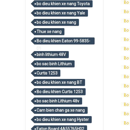
Bo 
bo dieu khien xe nang Toyota
Bo 
bo dieu khien xe nang Yale
Bo 
bo dieu khien xe nang
Bo 
Thue xe nang
Bo 
Bo dieu khien Eaton 99-5835-
01
Bo 
binh lithium 48V
Bo 
bo sac binh Lithium
Bo 
Curtis 1253
Bo
bo dieu khien xe nang BT
Bo 
Bo dieu khien Curtis 1253
Bo 
bo sac binh Lithium 48v
Bo 
Cam bien chan ga xe nang
Bo 
bo dieu khien xe nang Hyster
Bo 
Eaton Board 4A55765H02