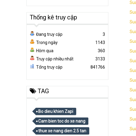
Sua
Sua
Thống kê truy cập
Sua
Sua
Đang truy cập
3
Su
Trong ngày
1143
Hôm qua
360
Sua
Truy cập nhiều nhất
3133
Sua
Tổng truy cập
841766
Sua
Sua
TAG
Su
Su
Sua
Bo dieu khien Zapi
Su
Cam bien toc do xe nang
Sua
thue xe nang dien 2.5 tan