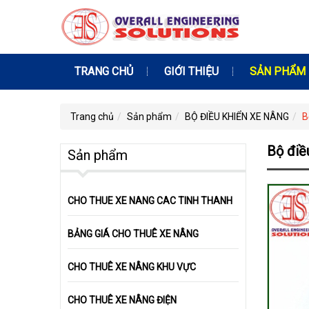
TRANG CHỦ
GIỚI THIỆU
SẢN PHẨM
Trang chủ
Sản phẩm
BỘ ĐIỀU KHIỂN XE NÂNG
B
Bộ điều
Sản phẩm
CHO THUE XE NANG CAC TINH THANH
BẢNG GIÁ CHO THUÊ XE NÂNG
CHO THUÊ XE NÂNG KHU VỰC
CHO THUÊ XE NÂNG ĐIỆN