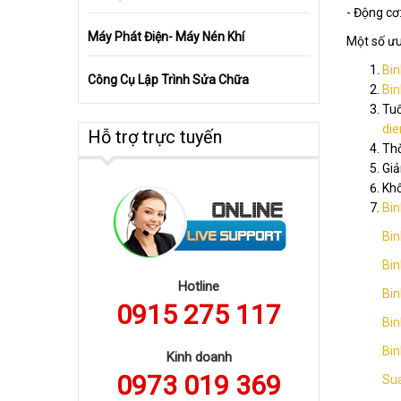
- Động cơ
Máy Phát Điện- Máy Nén Khí
Một số ư
Bin
Công Cụ Lập Trình Sửa Chữa
Bin
Tuổ
die
Hỗ trợ trực tuyến
Thờ
Giả
Khố
Bin
Bin
Bin
Hotline
Bin
0915 275 117
Bin
Bin
Kinh doanh
0973 019 369
Sua