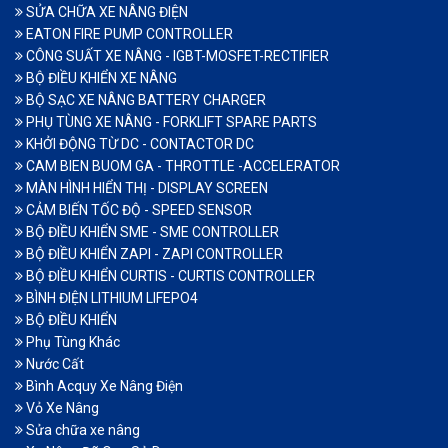
SỬA CHỮA XE NÂNG ĐIỆN
EATON FIRE PUMP CONTROLLER
CÔNG SUẤT XE NÂNG - IGBT-MOSFET-RECTIFIER
BỘ ĐIỀU KHIỂN XE NÂNG
BỘ SẠC XE NÂNG BATTERY CHARGER
PHỤ TÙNG XE NÂNG - FORKLIFT SPARE PARTS
KHỞI ĐỘNG TỪ DC - CONTACTOR DC
CAM BIEN BUOM GA - THROTTLE -ACCELERATOR
MÀN HÌNH HIỂN THỊ - DISPLAY SCREEN
CẢM BIẾN TỐC ĐỘ - SPEED SENSOR
BỘ ĐIỀU KHIỂN SME - SME CONTROLLER
BỘ ĐIỀU KHIỂN ZAPI - ZAPI CONTROLLER
BỘ ĐIỀU KHIỂN CURTIS - CURTIS CONTROLLER
BÌNH ĐIỆN LITHIUM LIFEPO4
BỘ ĐIỀU KHIỂN
Phụ Tùng Khác
Nước Cất
Bình Acquy Xe Nâng Điện
Vỏ Xe Nâng
Sửa chữa xe nâng