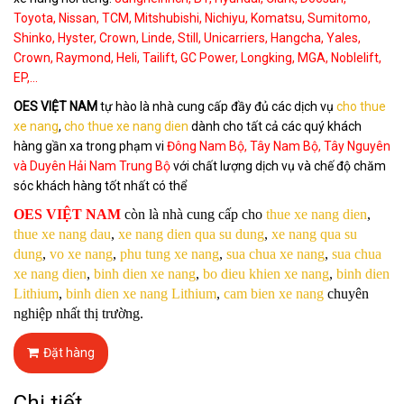
Toyota, Nissan, TCM, Mitshubishi, Nichiyu, Komatsu, Sumitomo,
Shinko, Hyster, Crown, Linde, Still, Unicarriers, Hangcha, Yales,
Crown, Raymond, Heli, Tailift, GC Power, Longking, MGA, Noblelift,
EP,...
OES VIỆT NAM
tự hào là nhà cung cấp đầy đủ các dịch vụ
cho thue
xe nang
,
cho thue xe nang dien
dành cho tất cả các quý khách
hàng gần xa trong phạm vi
Đông Nam Bộ, Tây Nam Bộ, Tây Nguyên
và Duyên Hải Nam Trung Bộ
với chất lượng dịch vụ và chế độ chăm
sóc khách hàng tốt nhất có thể
OES VIỆT NAM
còn là nhà cung cấp cho
thue xe nang dien
,
thue xe nang dau
,
xe nang dien qua su dung
,
xe nang qua su
dung
,
vo xe nang
,
phu tung xe nang
,
sua chua xe nang
,
sua chua
xe nang dien
,
binh dien xe nang
,
bo dieu khien xe nang
,
binh dien
Lithium
,
binh dien xe nang Lithium
,
cam bien xe nang
chuyên
nghiệp nhất thị trường.
Đặt hàng
Chi tiết