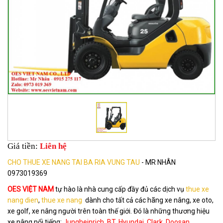
Giá tiền:
Liên hệ
CHO THUE XE NANG TAI BA RIA VUNG TAU
- MR NHÂN
0973019369
OES VIỆT NAM
tự hào là nhà cung cấp đầy đủ các dịch vụ
thue xe
nang dien
,
thue xe nang
dành cho tất cả các hãng xe nâng, xe oto,
xe golf, xe nâng người trên toàn thế giới. Đó là những thương hiệu
xe nâng nổi tiếng:
Jungheinrich, BT, Hyundai, Clark, Doosan,