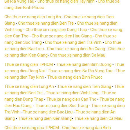
Ba Ria Vung Tau
-
Cho thue xe nang dien Tay Ninh
-
Cho thue xe
nang dien Binh Phuoc
Cho thue xe nang dien Long An
-
Cho thue xe nang dien Tien
Giang
-
Cho thue xe nang dien Ben Tre
-
Cho thue xe nang dien
Vinh Long
-
Cho thue xe nang dien Dong Thap
-
Cho thue xe nang
dien Can Tho
-
Cho thue xe nang dien Hau Giang
-
Cho thue xe
nang dien Soc Trang
-
Cho thue xe nang dien Tra Vinh
-
Cho thue
xe nang dien Bac Lieu
-
Cho thue xe nang dien An Giang
-
Cho thue
xe nang dien Kien Giang
-
Cho thue xe nang dien Ca Mau
Thue xe nang dien TPHCM
-
Thue xe nang dien Binh Duong
-
Thue
xe nang dien Dong Nai
-
Thue xe nang dien Ba Ria Vung Tau
-
Thue
xe nang dien Tay Ninh
-
Thue xe nang dien Binh Phuoc
Thue xe nang dien Long An
-
Thue xe nang dien Tien Giang
-
Thue
xe nang dien Ben Tre
-
Thue xe nang dien Vinh Long
-
Thue xe
nang dien Dong Thap
-
Thue xe nang dien Can Tho
-
Thue xe nang
dien Hau Giang
-
Thue xe nang dien Soc Trang
-
Thue xe nang dien
Tra Vinh
-
Thue xe nang dien Bac Lieu
-
Thue xe nang dien An
Giang
-
Thue xe nang dien Kien Giang
-
Thue xe nang dien Ca Mau
Cho thue xe nang dau TPHCM
-
Cho thue xe nang dau Binh