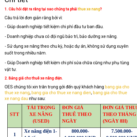
1. Câu hỏi đặt ra rằng tại sao chúng ta phải
thue xe nang
?
Câu trả lời đơn giản rằng bởi vì:
- Giúp doanh nghiệp tiết kiệm chi phí đầu tư ban đầu.
- Doanh nghiệp chưa có đội ngũ bảo trì, bảo dưỡng xe nâng.
- Sử dụng xe nâng theo chu kỳ, hoặc dự án, không sử dụng xuyên
suốt trong nhiều năm.
- Giúp Doanh nghiệp tiết kiệm chi phí sửa chữa cũng như phụ tùng
vật tư.
2. Bảng giá cho thuê xe nâng điện.
OES chúng tôi xin trân trọng gởi đến quý khách hàng
bang gia cho
thue xe nang
,
bang gia cho thue xe nang dien
,
bang gia cho thue
xe nang dau
như sau:
TẢI TRỌNG
ĐƠN GIÁ
ĐƠN GIÁ THU
STT
XE NÂNG
THUÊ THEO
THEO THÁNG
(USED)
NGÀY
(NGÀY 8H)
Xe nâng điện 1-
800.000-
7.500.000-
1