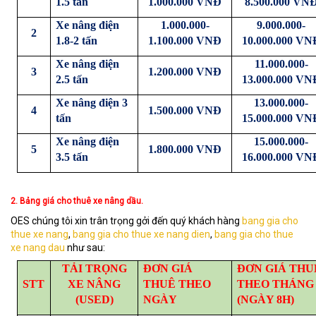
1.5 tấn
1.000.000 VNĐ
8.500.000 VN
Xe nâng điện
1.000.000-
9.000.000-
2
1.8-2 tấn
1.100.000 VNĐ
10.000.000 VN
Xe nâng điện
11.000.000-
3
1.200.000 VNĐ
2.5 tấn
13.000.000 VN
Xe nâng điện 3
13.000.000-
4
1.500.000 VNĐ
tấn
15.000.000 VN
Xe nâng điện
15.000.000-
5
1.800.000 VNĐ
3.5 tấn
16.000.000 VN
2. Bảng giá cho thuê xe nâng dầu.
OES chúng tôi xin trân trọng gởi đến quý khách hàng
bang gia cho
thue xe nang
,
bang gia cho thue xe nang dien
,
bang gia cho thue
xe nang dau
như sau:
TẢI TRỌNG
ĐƠN GIÁ
ĐƠN GIÁ THU
STT
XE NÂNG
THUÊ THEO
THEO THÁNG
(USED)
NGÀY
(NGÀY 8H)