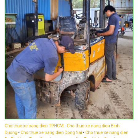
Cho thue xe nang dien TPHCM
-
Cho thue xe nang dien Binh
Duong
-
Cho thue xe nang dien Dong Nai
-
Cho thue xe nang dien