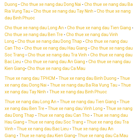
Duong
-
Cho thue xe nang dau Dong Nai
-
Cho thue xe nang dau Ba
Ria Vung Tau
-
Cho thue xe nang dau Tay Ninh
-
Cho thue xe nang
dau Binh Phuoc
Cho thue xe nang dau Long An
-
Cho thue xe nang dau Tien Giang
-
Cho thue xe nang dau Ben Tre
-
Cho thue xe nang dau Vinh
Long
-
Cho thue xe nang dau Dong Thap
-
Cho thue xe nang dau
Can Tho
-
Cho thue xe nang dau Hau Giang
-
Cho thue xe nang dau
Soc Trang
-
Cho thue xe nang dau Tra Vinh
-
Cho thue xe nang dau
Bac Lieu
-
Cho thue xe nang dau An Giang
-
Cho thue xe nang dau
Kien Giang
-
Cho thue xe nang dau Ca Mau
Thue xe nang dau TPHCM
-
Thue xe nang dau Binh Duong
-
Thue
xe nang dau Dong Nai
-
Thue xe nang dau Ba Ria Vung Tau
-
Thue
xe nang dau Tay Ninh
-
Thue xe nang dau Binh Phuoc
Thue xe nang dau Long An
-
Thue xe nang dau Tien Giang
-
Thue
xe nang dau Ben Tre
-
Thue xe nang dau Vinh Long
-
Thue xe nang
dau Dong Thap
-
Thue xe nang dau Can Tho
-
Thue xe nang dau
Hau Giang
-
Thue xe nang dau Soc Trang
-
Thue xe nang dau Tra
Vinh
-
Thue xe nang dau Bac Lieu
-
Thue xe nang dau An
Giang
-
Thue xe nang dau Kien Giang
-
Thue xe nang dau Ca Mau