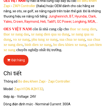
OES VIỆT NAM
tự hào là nhà cung cấp đầy đủ các
b
o dieu khien
Zapi
-
ZAPI Controller
(Italia) hoặc OEM dành cho các hãng xe
nâng, xe oto, xe golf, xe nâng người trên toàn thế giới. Đó là những
thương hiệu xe nâng nổi tiếng:
Jungheinrich, BT, Hyundai, Clark,
Yales, Crown, Raymond, Heli, Tailift, GC Power, Longking, MGA,...
OES VIỆT NAM
còn là nhà cung cấp cho
thue xe nang dien
,
thue xe nang dau
,
xe nang dien qua su dung
,
xe nang qua su
dung
,
vo xe nang
,
phu tung xe nang
,
sua chua xe nang
,
sua chua
xe nang dien
,
binh dien xe nang
,
bo dieu khien xe nang
,
cam bien
xe nang
chuyên nghiệp nhất thị trường.
Đặt hàng
Chi tiết
Thông số
Bo dieu khien Zapi - Zapi Controller:
Model:
Zapi H1DN-A2H132
;
Điệp áp - Voltage: 24V
Dòng điện định mức - Norminal Current: 300A