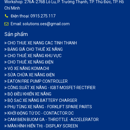
Workshop: 276A-276B Lò Lu, P. Trường Thạnh, TP. Thủ Đức, TP. Hồ
Chí Minh
Điện thoại: 0915.275.117
Email: solutions.oes@gmail.com
Sản phẩm
CHO THUE XE NANG CAC TINH THANH
BẢNG GIÁ CHO THUÊ XE NÂNG
CHO THUÊ XE NÂNG KHU VỰC
CHO THUÊ XE NÂNG ĐIỆN
VỎ XE NÂNG KOMACHI
SỬA CHỮA XE NÂNG ĐIỆN
EATON FIRE PUMP CONTROLLER
CÔNG SUẤT XE NÂNG - IGBT-MOSFET-RECTIFIER
BỘ ĐIỀU KHIỂN XE NÂNG
BỘ SẠC XE NÂNG BATTERY CHARGER
PHỤ TÙNG XE NÂNG - FORKLIFT SPARE PARTS
KHỞI ĐỘNG TỪ DC - CONTACTOR DC
CAM BIEN BUOM GA - THROTTLE -ACCELERATOR
MÀN HÌNH HIỂN THỊ - DISPLAY SCREEN