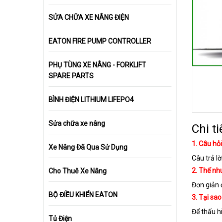
SỬA CHỮA XE NÂNG ĐIỆN
EATON FIRE PUMP CONTROLLER
PHỤ TÙNG XE NÂNG - FORKLIFT
SPARE PARTS
BÌNH ĐIỆN LITHIUM LIFEPO4
Sửa chữa xe nâng
Chi ti
1. Câu hỏ
Xe Nâng Đã Qua Sử Dụng
Câu trả l
2. Thế nh
Cho Thuê Xe Nâng
Đơn giản đ
BỘ ĐIỀU KHIỂN EATON
3. Tại sa
Để thấu hi
Tủ Điện