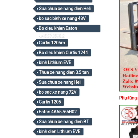
Sua chua xe nang dien Heli
bo sac binh xe nang 48V
Bo dieu khien Eaton
4A55765H02
Curtis 1205m
Bo dieu khien Curtis 1244
binh Lithium EVE
Thue xe nang dien 3.5 tan
Sua chua xe nang Heli
bo sac xe nang 72V
Phụ tùng 
Curtis 1205
Eaton 4A55765H02
Sua chua xe nang dien BT
binh dien Lithium EVE