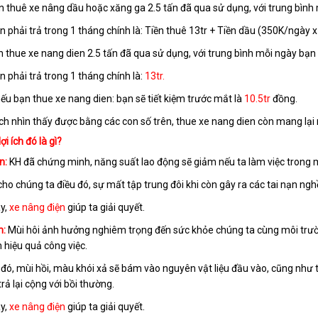
n thuê xe nâng dầu hoặc xăng ga 2.5 tấn đã qua sử dụng, với trung bình
n phải trả trong 1 tháng chính là: Tiền thuê 13tr + Tiền dầu (350K/ngày x
ạn
thue xe nang dien
2.5 tấn đã qua sử dụng, với trung bình mỗi ngày bạn
ạn phải trả trong 1 tháng chính là:
13tr.
nếu bạn
thue xe nang dien
: bạn sẽ tiết kiệm trước mắt là
10.5tr
đồng.
 ích nhìn thấy được bằng các con số trên,
thue xe nang dien
còn mang lại n
ợi ích đó là gì
?
n:
KH đã chứng minh, năng suất lao động sẽ giảm nếu ta làm việc trong 
ho chúng ta điều đó, sự mất tập trung đôi khi còn gây ra các tai nạn nghề
y,
xe nâng điện
giúp ta giải quyết.
m:
Mùi hôi ảnh hưởng nghiêm trọng đến sức khỏe chúng ta cùng môi trườ
 hiệu quả công việc.
đó, mùi hồi, màu khói xả sẽ bám vào nguyên vật liệu đầu vào, cũng như 
trả lại cộng với bồi thường.
y,
xe nâng điện
giúp ta giải quyết.