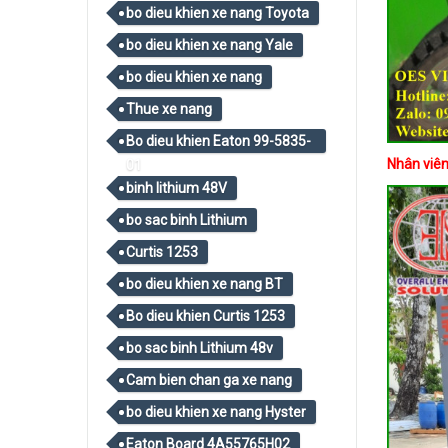
bo dieu khien xe nang Toyota
bo dieu khien xe nang Yale
bo dieu khien xe nang
Thue xe nang
Bo dieu khien Eaton 99-5835-
Nhân viên
01
binh lithium 48V
bo sac binh Lithium
Curtis 1253
bo dieu khien xe nang BT
Bo dieu khien Curtis 1253
bo sac binh Lithium 48v
Cam bien chan ga xe nang
bo dieu khien xe nang Hyster
Eaton Board 4A55765H02