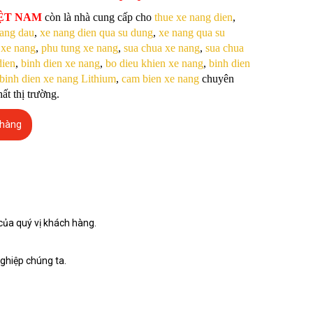
IỆT NAM
còn là nhà cung cấp cho
thue xe nang dien
,
nang dau
,
xe nang dien qua su dung
,
xe nang qua su
 xe nang
,
phu tung xe nang
,
sua chua xe nang
,
sua chua
dien
,
binh dien xe nang
,
bo dieu khien xe nang
,
binh dien
binh dien xe nang Lithium
,
cam bien xe nang
chuyên
ất thị trường.
 hàng
của quý vị khách hàng.
nghiệp chúng ta.