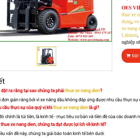
OES V
thue xe 
dung
,
vo
xe nang 
Lithium
,
nghiệp nh
Đặt
ết
i đặt ra rằng tại sao chúng ta phải
thue xe nang dien
?
ời đơn giản rằng bởi vì xe nâng dầu không đáp ứng được nhu cầu thực sự 
u cầu thực sự của quý vị khi
thue xe nang dien
là gì?
ó chính là túi tiền, là kinh tế - mục tiêu cơ bản và tiền đề của các doanh 
o
thue xe nang dien
, chúng ta đạt được lợi ích về kinh tế?
ều vấn đề này, chúng ta giải bào toán kinh tế bên dưới: