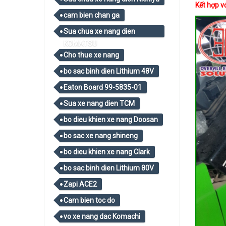
​​​​​​Kết 
cam bien chan ga
Sua chua xe nang dien
KOMATSU
Cho thue xe nang
bo sac binh dien Lithium 48V
Eaton Board 99-5835-01
Sua xe nang dien TCM
bo dieu khien xe nang Doosan
bo sac xe nang shineng
bo dieu khien xe nang Clark
bo sac binh dien Lithium 80V
Zapi ACE2
Cam bien toc do
vo xe nang dac Komachi