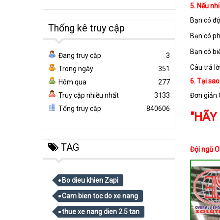
5. Nếu nhi
Bạn có độ
Thống kê truy cập
Bạn có ph
Bạn có bi
Đang truy cập
3
Câu trả l
Trong ngày
351
6. Tại sa
Hôm qua
277
Truy cập nhiều nhất
3133
Đơn giản 
Tổng truy cập
840606
"HÃY
TAG
Đội ngũ O
Bo dieu khien Zapi
Cam bien toc do xe nang
thue xe nang dien 2.5 tan