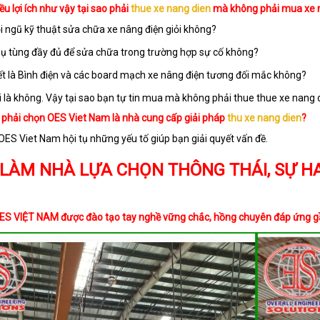
ều lợi ích như vậy tại sao phải
thue xe nang dien
mà không phải mua xe 
i ngũ kỹ thuật sửa chữa xe nâng điện giỏi không?
ụ tùng đầy đủ để sửa chữa trong trường hợp sự cố không?
ết là Bình điện và các board mạch xe nâng điện tương đối mắc không?
ời là không. Vậy tại sao bạn tự tin mua mà không phải thue
thue xe nang 
o phải chọn OES Viet Nam là nhà cung cấp giải pháp
thu xe nang dien
?
OES Viet Nam hội tụ những yếu tố giúp bạn giải quyết vấn đề.
 LÀM NHÀ LỰA CHỌN THÔNG THÁI, SỰ HA
ES VIỆT NAM được đào tạo tay nghề vững chắc, hồng chuyên đáp ứng gần 