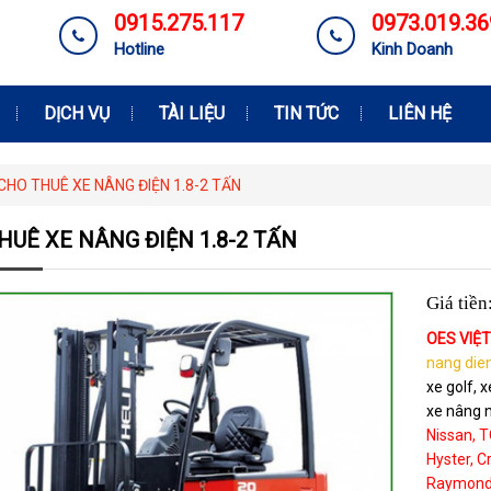
0915.275.117
0973.019.36
Hotline
Kinh Doanh
DỊCH VỤ
TÀI LIỆU
TIN TỨC
LIÊN HỆ
CHO THUÊ XE NÂNG ĐIỆN 1.8-2 TẤN
HUÊ XE NÂNG ĐIỆN 1.8-2 TẤN
Giá tiền
OES VIỆ
nang die
xe golf, 
xe nâng n
Nissan, T
Hyster, C
Raymond, 