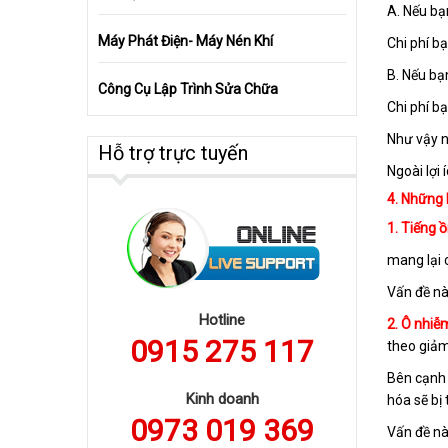
A. Nếu bạ
Máy Phát Điện- Máy Nén Khí
Chi phí bạ
B. Nếu b
Công Cụ Lập Trình Sửa Chữa
C
hi phí b
Như vậy 
Hỗ trợ trực tuyến
Ngoài lợi
4. Những l
1. Tiếng ồ
mang lại c
Vấn đề nà
Hotline
2. Ô nhiễ
0915 275 117
theo giảm
Bên cạnh 
Kinh doanh
hóa sẽ bị 
0973 019 369
Vấn đề nà