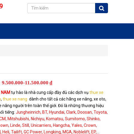
9
:
9.500.000-11.500.000 ₫
T NAM
tự hào là nhà cung cấp đầy đủ các dịch vụ
thue xe
n
,
thue xe nang
dành cho tất cả các hãng xe nâng, xe oto,
xe nâng người trên toàn thế giới. Đó là những thương hiệu
ổi tiếng:
Jungheinrich, BT, Hyundai, Clark, Doosan, Toyota,
CM, Mitshubishi, Nichiyu, Komatsu, Sumitomo, Shinko,
rown, Linde, Still, Unicarriers, Hangcha, Yales, Crown,
Heli, Tailift, GC Power, Longking, MGA, Noblelift, EP,...