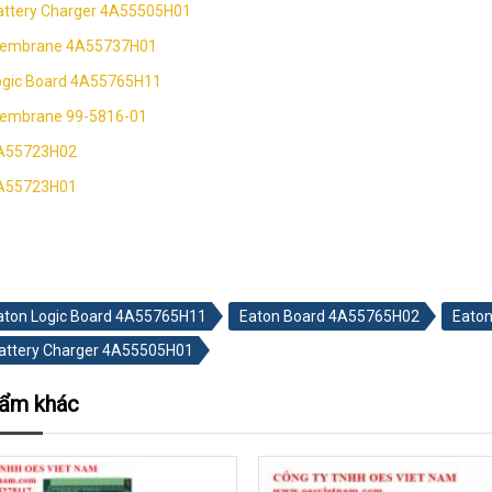
attery Charger 4A55505H01
Membrane 4A55737H01
ogic Board 4A55765H11
embrane 99-5816-01
4A55723H02
4A55723H01
aton Logic Board 4A55765H11
Eaton Board 4A55765H02
Eaton
attery Charger 4A55505H01
hẩm khác