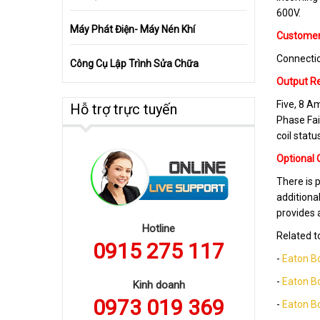
600V.
Máy Phát Điện- Máy Nén Khí
Customer
Connectio
Công Cụ Lập Trình Sửa Chữa
Output R
Five, 8 A
Hỗ trợ trực tuyến
Phase Fai
coil statu
Optional 
There is 
additiona
provides 
Hotline
Related t
0915 275 117
-
Eaton B
-
Eaton B
Kinh doanh
0973 019 369
-
Eaton B