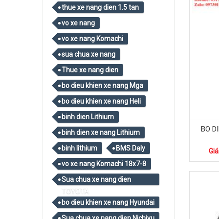
thue xe nang dien 1.5 tan
vo xe nang
vo xe nang Komachi
sua chua xe nang
Thue xe nang dien
bo dieu khien xe nang Mga
bo dieu khien xe nang Heli
binh dien Lithium
BO D
binh dien xe nang Lithium
binh lithium
BMS Daly
Giá
vo xe nang Komachi 18x7-8
Sua chua xe nang dien
TOYOTA
bo dieu khien xe nang Hyundai
Sua chua xe nang dien Nichiyu