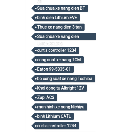
01
Sua chua xe nang dien BT
binh dien Lithium EVE
Thue xe nang dien 3 tan
Sua chua xe nang dien
UNICARRIERS
curtis controller 1234
cong suat xe nang TCM
Eaton 99-5835-01
bo cong suat xe nang Toshiba
Khoi dong tu Albright 12V
Zapi AC3
man hinh xe nang Nichiyu
binh Lithium CATL
curtis controller 1244