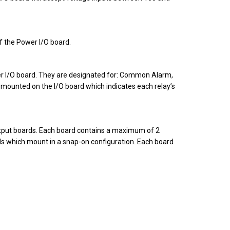
f the Power I/O board.
er I/O board. They are designated for: Common Alarm,
mounted on the I/O board which indicates each relay’s
y output boards. Each board contains a maximum of 2
ds which mount in a snap-on configuration. Each board