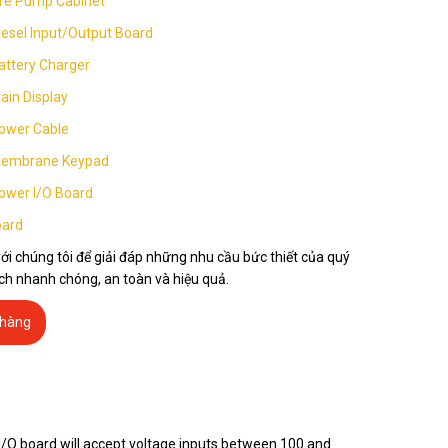
ire Pump Cabinet
iesel Input/Output Board
attery Charger
ain Display
ower Cable
Membrane Keypad
ower I/O Board
oard
ới chúng tôi để giải đáp những nhu cầu bức thiết của quý
ch nhanh chóng, an toàn và hiệu quả.
 hàng
e I/O board will accept voltage inputs between 100 and