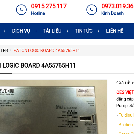
0915.275.117
0973.019.36
Hotline
Kinh Doanh
DỊCH VỤ
TÀI LIỆU
TIN TỨC
LIÊN HỆ
LLER
EATON LOGIC BOARD 4A55765H11
 LOGIC BOARD 4A55765H11
Giá tiền
OES VIỆ
đẳng cấp 
Pump. Sả
-
Tu dieu
-
Bo dieu