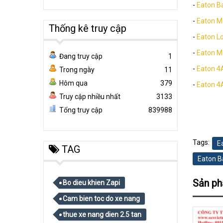
-
Eaton B
-
Eaton 
Thống kê truy cập
-
Eaton L
-
Eaton M
Đang truy cập
1
-
Eaton 
Trong ngày
11
Hôm qua
379
-
Eaton 
Truy cập nhiều nhất
3133
Tổng truy cập
839988
Tags:
E
TAG
Eaton B
Sản p
Bo dieu khien Zapi
Cam bien toc do xe nang
thue xe nang dien 2.5 tan