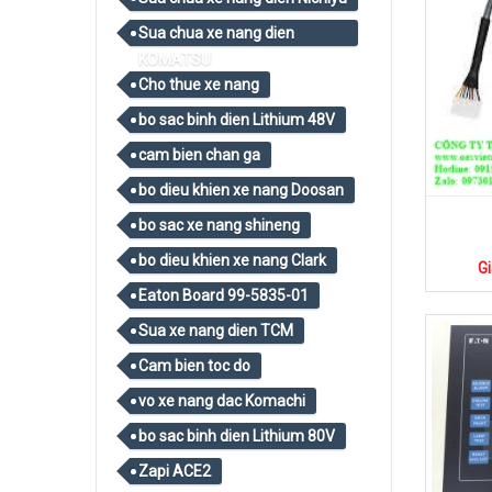
Sua chua xe nang dien
KOMATSU
Cho thue xe nang
bo sac binh dien Lithium 48V
cam bien chan ga
bo dieu khien xe nang Doosan
bo sac xe nang shineng
bo dieu khien xe nang Clark
Gi
Eaton Board 99-5835-01
Sua xe nang dien TCM
Cam bien toc do
vo xe nang dac Komachi
bo sac binh dien Lithium 80V
Zapi ACE2