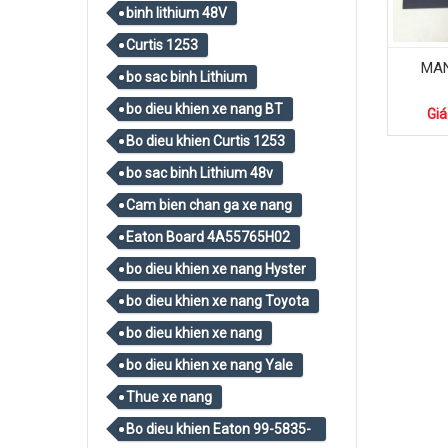
binh lithium 48V
Curtis 1253
MAN
bo sac binh Lithium
bo dieu khien xe nang BT
Giá
Bo dieu khien Curtis 1253
bo sac binh Lithium 48v
Cam bien chan ga xe nang
Eaton Board 4A55765H02
bo dieu khien xe nang Hyster
bo dieu khien xe nang Toyota
bo dieu khien xe nang
bo dieu khien xe nang Yale
Thue xe nang
Bo dieu khien Eaton 99-5835-