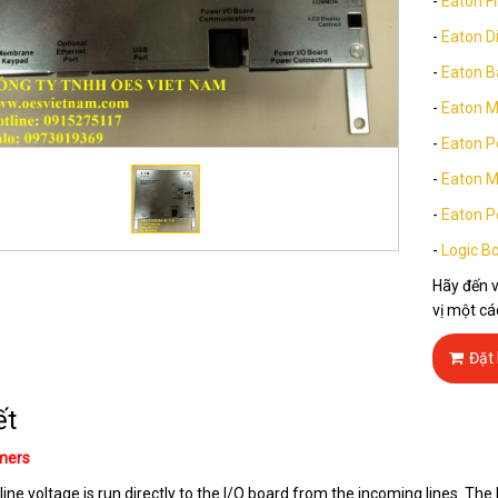
-
Eaton F
-
Eaton D
-
Eaton B
-
Eaton M
-
Eaton P
-
Eaton 
-
Eaton P
-
Logic B
Hãy đến v
vị một cá
Đặt
ết
mers
line voltage is run directly to the I/O board from the incoming lines. Th