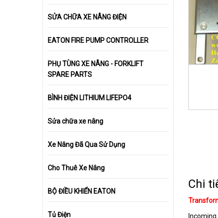
SỬA CHỮA XE NÂNG ĐIỆN
EATON FIRE PUMP CONTROLLER
PHỤ TÙNG XE NÂNG - FORKLIFT
SPARE PARTS
BÌNH ĐIỆN LITHIUM LIFEPO4
Sửa chữa xe nâng
Xe Nâng Đã Qua Sử Dụng
Cho Thuê Xe Nâng
Chi ti
BỘ ĐIỀU KHIỂN EATON
Transfor
Tủ Điện
Incoming 