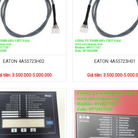
EATON 4A55723H02
EATON 4A55723H01
á tiền: 3.500.000-5.000.000
Giá tiền: 3.500.000-5.000.