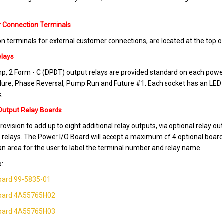
 Connection Terminals
n terminals for external customer connections, are located at the top o
elays
mp, 2 Form - C (DPDT) output relays are provided standard on each pow
lure, Phase Reversal, Pump Run and Future #1. Each socket has an LED 
s.
Output Relay Boards
provision to add up to eight additional relay outputs, via optional rela
l relays. The Power I/O Board will accept a maximum of 4 optional boar
an area for the user to label the terminal number and relay name.
o:
oard 99-5835-01
oard 4A55765H02
oard 4A55765H03