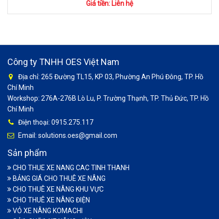
Giá tiền: Liên hệ
Công ty TNHH OES Việt Nam
Địa chỉ: 265 Đường TL15, KP 03, Phường An Phú Đông, TP. Hồ
Chí Minh
Workshop: 276A-276B Lò Lu, P. Trường Thạnh, TP. Thủ Đức, TP. Hồ
Chí Minh
Điện thoại: 0915.275.117
Email: solutions.oes@gmail.com
Sản phẩm
CHO THUE XE NANG CAC TINH THANH
BẢNG GIÁ CHO THUÊ XE NÂNG
CHO THUÊ XE NÂNG KHU VỰC
CHO THUÊ XE NÂNG ĐIỆN
VỎ XE NÂNG KOMACHI