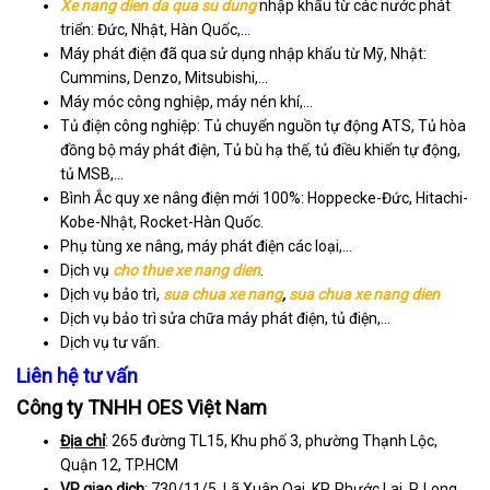
Xe nang dien da qua su dung
nhập khẩu từ các nước phát
triển: Đức, Nhật, Hàn Quốc,…
Máy phát điện đã qua sử dụng nhập khẩu từ Mỹ, Nhật:
Cummins, Denzo, Mitsubishi,…
Máy móc công nghiệp, máy nén khí,…
Tủ điện công nghiệp: Tủ chuyển nguồn tự động ATS, Tủ hòa
đồng bộ máy phát điện, Tủ bù hạ thế, tủ điều khiển tự động,
tủ MSB,…
Bình Ắc quy xe nâng điện mới 100%: Hoppecke-Đức, Hitachi-
Kobe-Nhật, Rocket-Hàn Quốc.
Phụ tùng xe nâng, máy phát điện các loại,…
Dịch vụ
cho thue xe nang dien
.
Dịch vụ bảo trì,
sua chua xe nang
,
sua chua xe nang dien
Dịch vụ bảo trì sửa chữa máy phát điện, tủ điện,…
Dịch vụ tư vấn.
Liên hệ tư vấn
Công ty TNHH OES Việt Nam
Địa chỉ
: 265 đường TL15, Khu phố 3, phường Thạnh Lộc,
Quận 12, TP.HCM
VP giao dịch
: 730/11/5, Lã Xuân Oai, KP. Phước Lai, P. Long