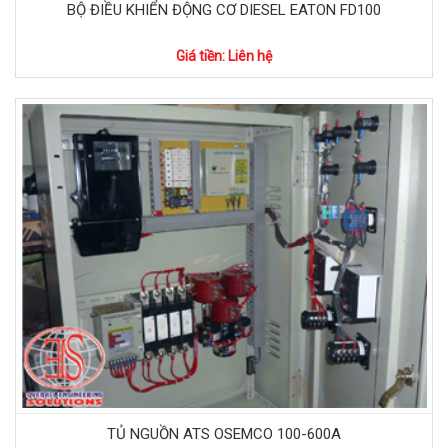
BỘ ĐIỀU KHIỂN ĐỘNG CƠ DIESEL EATON FD100
Giá tiền: Liên hệ
TỦ NGUỒN ATS OSEMCO 100-600A