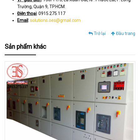
Trường, Quận 9, TP.HCM.
Điện thoại
: 0915.275.117
Email
:
solutions.oes@gmail.com
Trở lại
Đầu trang
Sản phẩm khác