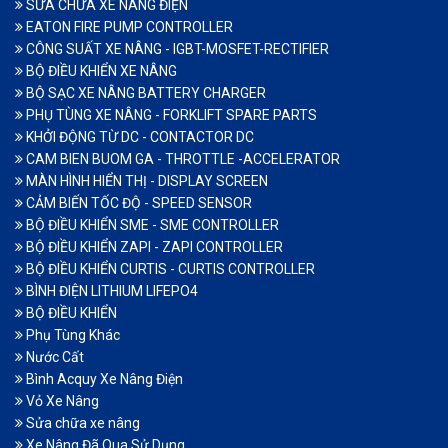
SỬA CHỮA XE NÂNG ĐIỆN
EATON FIRE PUMP CONTROLLER
CÔNG SUẤT XE NÂNG - IGBT-MOSFET-RECTIFIER
BỘ ĐIỀU KHIỂN XE NÂNG
BỘ SẠC XE NÂNG BATTERY CHARGER
PHỤ TÙNG XE NÂNG - FORKLIFT SPARE PARTS
KHỞI ĐỘNG TỪ DC - CONTACTOR DC
CAM BIEN BUOM GA - THROTTLE -ACCELERATOR
MÀN HÌNH HIỂN THỊ - DISPLAY SCREEN
CẢM BIẾN TỐC ĐỘ - SPEED SENSOR
BỘ ĐIỀU KHIỂN SME - SME CONTROLLER
BỘ ĐIỀU KHIỂN ZAPI - ZAPI CONTROLLER
BỘ ĐIỀU KHIỂN CURTIS - CURTIS CONTROLLER
BÌNH ĐIỆN LITHIUM LIFEPO4
BỘ ĐIỀU KHIỂN
Phụ Tùng Khác
Nước Cất
Bình Acquy Xe Nâng Điện
Vỏ Xe Nâng
Sửa chữa xe nâng
Xe Nâng Đã Qua Sử Dụng