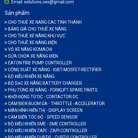
Email: solutions.oes@gmail.com
Sản phẩm
CHO THUE XE NANG CAC TINH THANH
BẢNG GIÁ CHO THUÊ XE NÂNG
CHO THUÊ XE NÂNG KHU VỰC
CHO THUÊ XE NÂNG ĐIỆN
VỎ XE NÂNG KOMACHI
SỬA CHỮA XE NÂNG ĐIỆN
EATON FIRE PUMP CONTROLLER
CÔNG SUẤT XE NÂNG - IGBT-MOSFET-RECTIFIER
BỘ ĐIỀU KHIỂN XE NÂNG
BỘ SẠC XE NÂNG BATTERY CHARGER
PHỤ TÙNG XE NÂNG - FORKLIFT SPARE PARTS
KHỞI ĐỘNG TỪ DC - CONTACTOR DC
CAM BIEN BUOM GA - THROTTLE -ACCELERATOR
MÀN HÌNH HIỂN THỊ - DISPLAY SCREEN
CẢM BIẾN TỐC ĐỘ - SPEED SENSOR
BỘ ĐIỀU KHIỂN SME - SME CONTROLLER
BỘ ĐIỀU KHIỂN ZAPI - ZAPI CONTROLLER
BỘ ĐIỀU KHIỂN CURTIS - CURTIS CONTROLLER