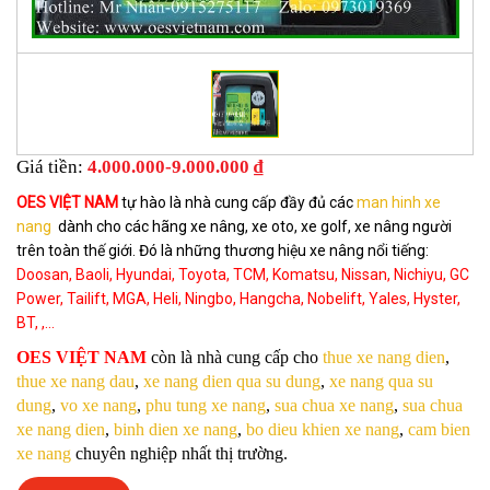
Giá tiền:
4.000.000-9.000.000 ₫
OES VIỆT NAM
tự hào là nhà cung cấp đầy đủ các
man hinh xe
nang
dành cho các hãng xe nâng, xe oto, xe golf, xe nâng người
trên toàn thế giới. Đó là những thương hiệu xe nâng nổi tiếng:
Doosan, Baoli, Hyundai, Toyota, TCM, Komatsu, Nissan, Nichiyu, GC
Power, Tailift, MGA, Heli, Ningbo, Hangcha, Nobelift, Yales, Hyster,
BT, ,...
OES VIỆT NAM
còn là nhà cung cấp cho
thue xe nang dien
,
thue xe nang dau
,
xe nang dien qua su dung
,
xe nang qua su
dung
,
vo xe nang
,
phu tung xe nang
,
sua chua xe nang
,
sua chua
xe nang dien
,
binh dien xe nang
,
bo dieu khien xe nang
,
cam bien
xe nang
chuyên nghiệp nhất thị trường.