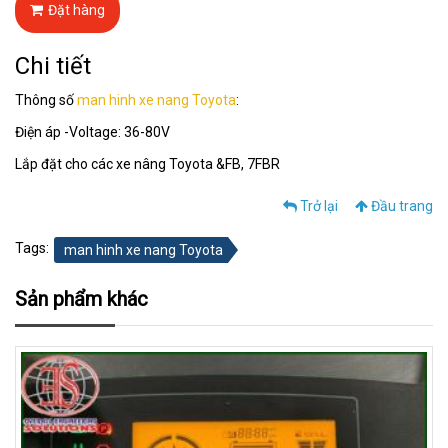
Đặt hàng
Chi tiết
Thông số
man hinh xe nang Toyota
:
Điện áp -Voltage: 36-80V
Lắp đặt cho các xe nâng Toyota &FB, 7FBR
Trở lại
Đầu trang
Tags:
man hinh xe nang Toyota
Sản phẩm khác