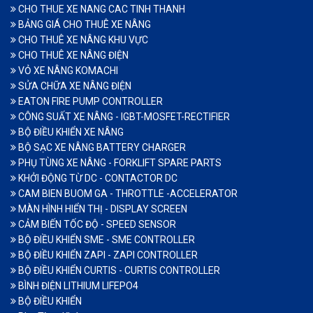
CHO THUE XE NANG CAC TINH THANH
BẢNG GIÁ CHO THUÊ XE NÂNG
CHO THUÊ XE NÂNG KHU VỰC
CHO THUÊ XE NÂNG ĐIỆN
VỎ XE NÂNG KOMACHI
SỬA CHỮA XE NÂNG ĐIỆN
EATON FIRE PUMP CONTROLLER
CÔNG SUẤT XE NÂNG - IGBT-MOSFET-RECTIFIER
BỘ ĐIỀU KHIỂN XE NÂNG
BỘ SẠC XE NÂNG BATTERY CHARGER
PHỤ TÙNG XE NÂNG - FORKLIFT SPARE PARTS
KHỞI ĐỘNG TỪ DC - CONTACTOR DC
CAM BIEN BUOM GA - THROTTLE -ACCELERATOR
MÀN HÌNH HIỂN THỊ - DISPLAY SCREEN
CẢM BIẾN TỐC ĐỘ - SPEED SENSOR
BỘ ĐIỀU KHIỂN SME - SME CONTROLLER
BỘ ĐIỀU KHIỂN ZAPI - ZAPI CONTROLLER
BỘ ĐIỀU KHIỂN CURTIS - CURTIS CONTROLLER
BÌNH ĐIỆN LITHIUM LIFEPO4
BỘ ĐIỀU KHIỂN