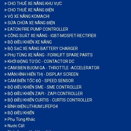
CHO THUÊ XE NÂNG KHU VỰC
CHO THUÊ XE NÂNG ĐIỆN
VỎ XE NÂNG KOMACHI
SỬA CHỮA XE NÂNG ĐIỆN
EATON FIRE PUMP CONTROLLER
CÔNG SUẤT XE NÂNG - IGBT-MOSFET-RECTIFIER
BỘ ĐIỀU KHIỂN XE NÂNG
BỘ SẠC XE NÂNG BATTERY CHARGER
PHỤ TÙNG XE NÂNG - FORKLIFT SPARE PARTS
KHỞI ĐỘNG TỪ DC - CONTACTOR DC
CAM BIEN BUOM GA - THROTTLE -ACCELERATOR
MÀN HÌNH HIỂN THỊ - DISPLAY SCREEN
CẢM BIẾN TỐC ĐỘ - SPEED SENSOR
BỘ ĐIỀU KHIỂN SME - SME CONTROLLER
BỘ ĐIỀU KHIỂN ZAPI - ZAPI CONTROLLER
BỘ ĐIỀU KHIỂN CURTIS - CURTIS CONTROLLER
BÌNH ĐIỆN LITHIUM LIFEPO4
BỘ ĐIỀU KHIỂN
Phụ Tùng Khác
Nước Cất