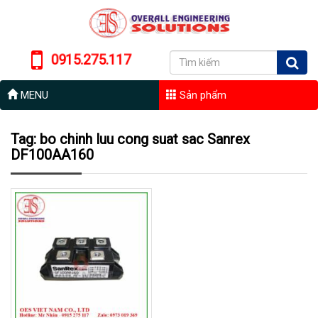
0915.275.117
MENU
Sản phẩm
Tag: bo chinh luu cong suat sac Sanrex
DF100AA160