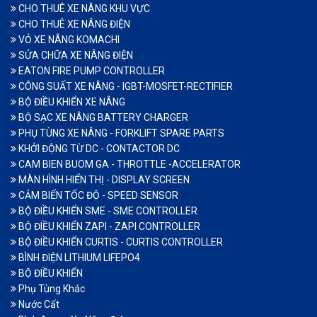
CHO THUÊ XE NÂNG KHU VỰC
CHO THUÊ XE NÂNG ĐIỆN
VỎ XE NÂNG KOMACHI
SỬA CHỮA XE NÂNG ĐIỆN
EATON FIRE PUMP CONTROLLER
CÔNG SUẤT XE NÂNG - IGBT-MOSFET-RECTIFIER
BỘ ĐIỀU KHIỂN XE NÂNG
BỘ SẠC XE NÂNG BATTERY CHARGER
PHỤ TÙNG XE NÂNG - FORKLIFT SPARE PARTS
KHỞI ĐỘNG TỪ DC - CONTACTOR DC
CAM BIEN BUOM GA - THROTTLE -ACCELERATOR
MÀN HÌNH HIỂN THỊ - DISPLAY SCREEN
CẢM BIẾN TỐC ĐỘ - SPEED SENSOR
BỘ ĐIỀU KHIỂN SME - SME CONTROLLER
BỘ ĐIỀU KHIỂN ZAPI - ZAPI CONTROLLER
BỘ ĐIỀU KHIỂN CURTIS - CURTIS CONTROLLER
BÌNH ĐIỆN LITHIUM LIFEPO4
BỘ ĐIỀU KHIỂN
Phụ Tùng Khác
Nước Cất