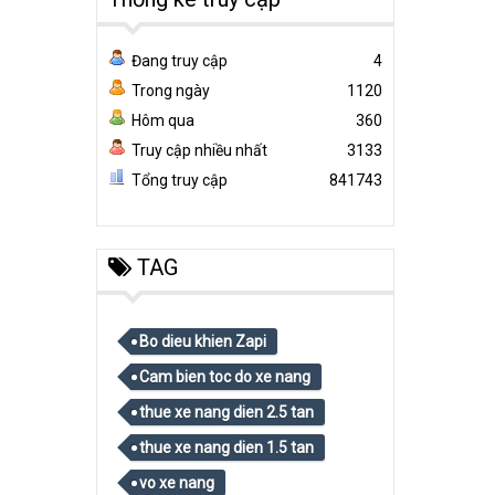
Đang truy cập
4
Trong ngày
1120
Hôm qua
360
Truy cập nhiều nhất
3133
Tổng truy cập
841743
TAG
Bo dieu khien Zapi
Cam bien toc do xe nang
thue xe nang dien 2.5 tan
thue xe nang dien 1.5 tan
vo xe nang