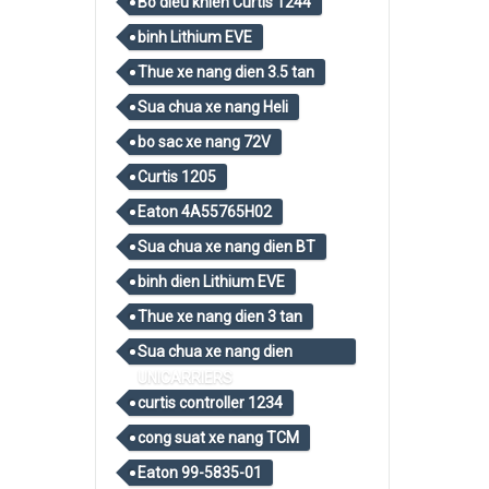
Bo dieu khien Curtis 1244
binh Lithium EVE
Thue xe nang dien 3.5 tan
Sua chua xe nang Heli
bo sac xe nang 72V
Curtis 1205
Eaton 4A55765H02
Sua chua xe nang dien BT
binh dien Lithium EVE
Thue xe nang dien 3 tan
Sua chua xe nang dien
UNICARRIERS
curtis controller 1234
cong suat xe nang TCM
Eaton 99-5835-01