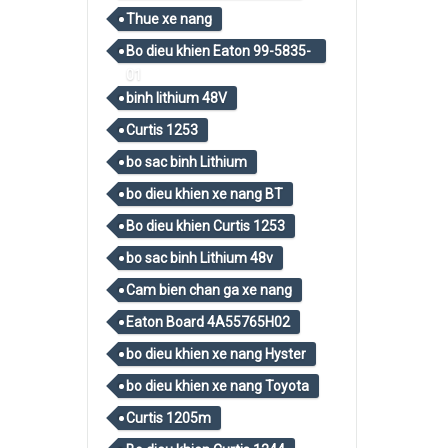
Thue xe nang
Bo dieu khien Eaton 99-5835-
01
binh lithium 48V
Curtis 1253
bo sac binh Lithium
bo dieu khien xe nang BT
Bo dieu khien Curtis 1253
bo sac binh Lithium 48v
Cam bien chan ga xe nang
Eaton Board 4A55765H02
bo dieu khien xe nang Hyster
bo dieu khien xe nang Toyota
Curtis 1205m