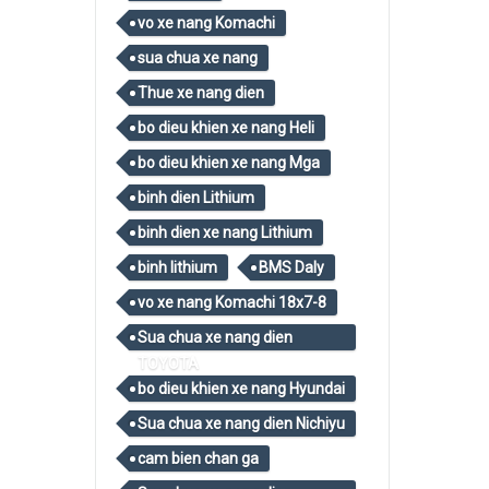
vo xe nang Komachi
sua chua xe nang
Thue xe nang dien
bo dieu khien xe nang Heli
bo dieu khien xe nang Mga
binh dien Lithium
binh dien xe nang Lithium
binh lithium
BMS Daly
vo xe nang Komachi 18x7-8
Sua chua xe nang dien
TOYOTA
bo dieu khien xe nang Hyundai
Sua chua xe nang dien Nichiyu
cam bien chan ga