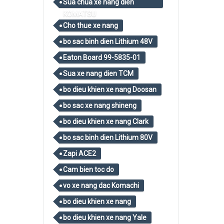
Sua chua xe nang dien
KOMATSU
Cho thue xe nang
bo sac binh dien Lithium 48V
Eaton Board 99-5835-01
Sua xe nang dien TCM
bo dieu khien xe nang Doosan
bo sac xe nang shineng
bo dieu khien xe nang Clark
bo sac binh dien Lithium 80V
Zapi ACE2
Cam bien toc do
vo xe nang dac Komachi
bo dieu khien xe nang
bo dieu khien xe nang Yale