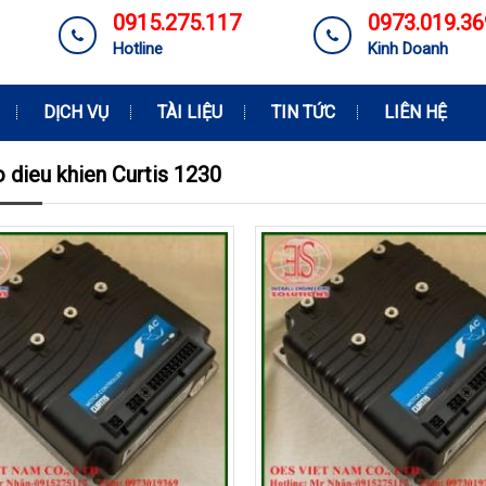
0915.275.117
0973.019.36
Hotline
Kinh Doanh
DỊCH VỤ
TÀI LIỆU
TIN TỨC
LIÊN HỆ
o dieu khien Curtis 1230