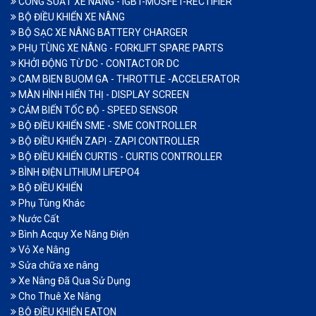
CÔNG SUẤT XE NÂNG - IGBT-MOSFET-RECTIFIER
BỘ ĐIỀU KHIỂN XE NÂNG
BỘ SẠC XE NÂNG BATTERY CHARGER
PHỤ TÙNG XE NÂNG - FORKLIFT SPARE PARTS
KHỞI ĐỘNG TỪ DC - CONTACTOR DC
CAM BIEN BUOM GA - THROTTLE -ACCELERATOR
MÀN HÌNH HIỂN THỊ - DISPLAY SCREEN
CẢM BIẾN TỐC ĐỘ - SPEED SENSOR
BỘ ĐIỀU KHIỂN SME - SME CONTROLLER
BỘ ĐIỀU KHIỂN ZAPI - ZAPI CONTROLLER
BỘ ĐIỀU KHIỂN CURTIS - CURTIS CONTROLLER
BÌNH ĐIỆN LITHIUM LIFEPO4
BỘ ĐIỀU KHIỂN
Phụ Tùng Khác
Nước Cất
Bình Acquy Xe Nâng Điện
Vỏ Xe Nâng
Sửa chữa xe nâng
Xe Nâng Đã Qua Sử Dụng
Cho Thuê Xe Nâng
BỘ ĐIỀU KHIỂN EATON