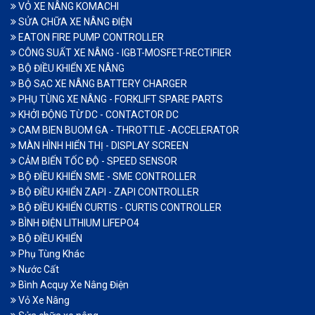
VỎ XE NÂNG KOMACHI
SỬA CHỮA XE NÂNG ĐIỆN
EATON FIRE PUMP CONTROLLER
CÔNG SUẤT XE NÂNG - IGBT-MOSFET-RECTIFIER
BỘ ĐIỀU KHIỂN XE NÂNG
BỘ SẠC XE NÂNG BATTERY CHARGER
PHỤ TÙNG XE NÂNG - FORKLIFT SPARE PARTS
KHỞI ĐỘNG TỪ DC - CONTACTOR DC
CAM BIEN BUOM GA - THROTTLE -ACCELERATOR
MÀN HÌNH HIỂN THỊ - DISPLAY SCREEN
CẢM BIẾN TỐC ĐỘ - SPEED SENSOR
BỘ ĐIỀU KHIỂN SME - SME CONTROLLER
BỘ ĐIỀU KHIỂN ZAPI - ZAPI CONTROLLER
BỘ ĐIỀU KHIỂN CURTIS - CURTIS CONTROLLER
BÌNH ĐIỆN LITHIUM LIFEPO4
BỘ ĐIỀU KHIỂN
Phụ Tùng Khác
Nước Cất
Bình Acquy Xe Nâng Điện
Vỏ Xe Nâng