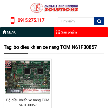
0915.275.117
MENU
Sản phẩm
Tag: bo dieu khien xe nang TCM N61F30857
Bộ điều khiển xe nâng TCM
N61F30857