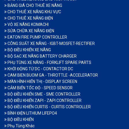
BẢNG GIÁ CHO THUÊ XE NÂNG
CHO THUÊ XE NÂNG KHU VỰC
CHO THUÊ XE NÂNG ĐIỆN
VỎ XE NÂNG KOMACHI
SỬA CHỮA XE NÂNG ĐIỆN
EATON FIRE PUMP CONTROLLER
CÔNG SUẤT XE NÂNG - IGBT-MOSFET-RECTIFIER
BỘ ĐIỀU KHIỂN XE NÂNG
BỘ SẠC XE NÂNG BATTERY CHARGER
PHỤ TÙNG XE NÂNG - FORKLIFT SPARE PARTS
KHỞI ĐỘNG TỪ DC - CONTACTOR DC
CAM BIEN BUOM GA - THROTTLE -ACCELERATOR
MÀN HÌNH HIỂN THỊ - DISPLAY SCREEN
CẢM BIẾN TỐC ĐỘ - SPEED SENSOR
BỘ ĐIỀU KHIỂN SME - SME CONTROLLER
BỘ ĐIỀU KHIỂN ZAPI - ZAPI CONTROLLER
BỘ ĐIỀU KHIỂN CURTIS - CURTIS CONTROLLER
BÌNH ĐIỆN LITHIUM LIFEPO4
BỘ ĐIỀU KHIỂN
Phụ Tùng Khác