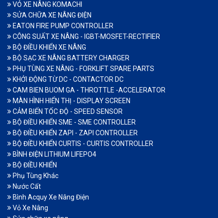
VỎ XE NÂNG KOMACHI
SỬA CHỮA XE NÂNG ĐIỆN
EATON FIRE PUMP CONTROLLER
CÔNG SUẤT XE NÂNG - IGBT-MOSFET-RECTIFIER
BỘ ĐIỀU KHIỂN XE NÂNG
BỘ SẠC XE NÂNG BATTERY CHARGER
PHỤ TÙNG XE NÂNG - FORKLIFT SPARE PARTS
KHỞI ĐỘNG TỪ DC - CONTACTOR DC
CAM BIEN BUOM GA - THROTTLE -ACCELERATOR
MÀN HÌNH HIỂN THỊ - DISPLAY SCREEN
CẢM BIẾN TỐC ĐỘ - SPEED SENSOR
BỘ ĐIỀU KHIỂN SME - SME CONTROLLER
BỘ ĐIỀU KHIỂN ZAPI - ZAPI CONTROLLER
BỘ ĐIỀU KHIỂN CURTIS - CURTIS CONTROLLER
BÌNH ĐIỆN LITHIUM LIFEPO4
BỘ ĐIỀU KHIỂN
Phụ Tùng Khác
Nước Cất
Bình Acquy Xe Nâng Điện
Vỏ Xe Nâng