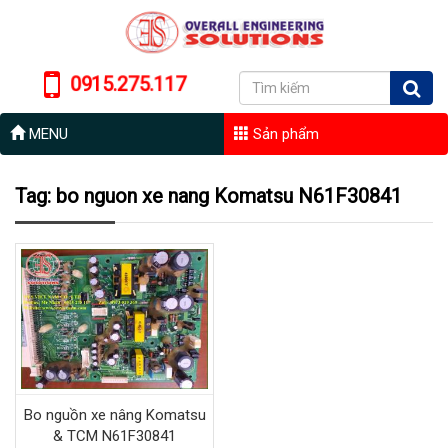
0915.275.117
MENU
Sản phẩm
Tag: bo nguon xe nang Komatsu N61F30841
Bo nguồn xe nâng Komatsu
& TCM N61F30841