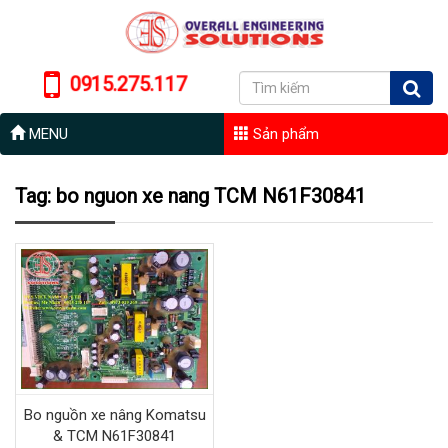
0915.275.117
MENU
Sản phẩm
Tag: bo nguon xe nang TCM N61F30841
Bo nguồn xe nâng Komatsu
& TCM N61F30841