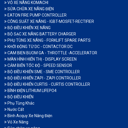
VỎ XE NÂNG KOMACHI
SỬA CHỮA XE NÂNG ĐIỆN
EATON FIRE PUMP CONTROLLER
CÔNG SUẤT XE NÂNG - IGBT-MOSFET-RECTIFIER
BỘ ĐIỀU KHIỂN XE NÂNG
BỘ SẠC XE NÂNG BATTERY CHARGER
PHỤ TÙNG XE NÂNG - FORKLIFT SPARE PARTS
KHỞI ĐỘNG TỪ DC - CONTACTOR DC
CAM BIEN BUOM GA - THROTTLE -ACCELERATOR
MÀN HÌNH HIỂN THỊ - DISPLAY SCREEN
CẢM BIẾN TỐC ĐỘ - SPEED SENSOR
BỘ ĐIỀU KHIỂN SME - SME CONTROLLER
BỘ ĐIỀU KHIỂN ZAPI - ZAPI CONTROLLER
BỘ ĐIỀU KHIỂN CURTIS - CURTIS CONTROLLER
BÌNH ĐIỆN LITHIUM LIFEPO4
BỘ ĐIỀU KHIỂN
Phụ Tùng Khác
Nước Cất
Bình Acquy Xe Nâng Điện
Vỏ Xe Nâng