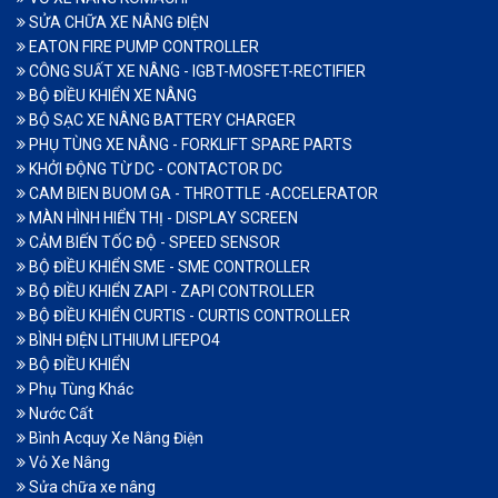
SỬA CHỮA XE NÂNG ĐIỆN
EATON FIRE PUMP CONTROLLER
CÔNG SUẤT XE NÂNG - IGBT-MOSFET-RECTIFIER
BỘ ĐIỀU KHIỂN XE NÂNG
BỘ SẠC XE NÂNG BATTERY CHARGER
PHỤ TÙNG XE NÂNG - FORKLIFT SPARE PARTS
KHỞI ĐỘNG TỪ DC - CONTACTOR DC
CAM BIEN BUOM GA - THROTTLE -ACCELERATOR
MÀN HÌNH HIỂN THỊ - DISPLAY SCREEN
CẢM BIẾN TỐC ĐỘ - SPEED SENSOR
BỘ ĐIỀU KHIỂN SME - SME CONTROLLER
BỘ ĐIỀU KHIỂN ZAPI - ZAPI CONTROLLER
BỘ ĐIỀU KHIỂN CURTIS - CURTIS CONTROLLER
BÌNH ĐIỆN LITHIUM LIFEPO4
BỘ ĐIỀU KHIỂN
Phụ Tùng Khác
Nước Cất
Bình Acquy Xe Nâng Điện
Vỏ Xe Nâng
Sửa chữa xe nâng