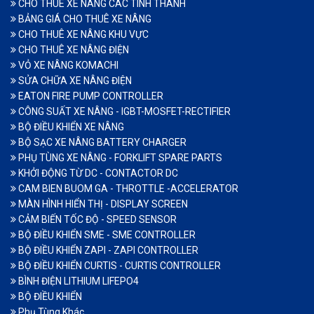
CHO THUE XE NANG CAC TINH THANH
BẢNG GIÁ CHO THUÊ XE NÂNG
CHO THUÊ XE NÂNG KHU VỰC
CHO THUÊ XE NÂNG ĐIỆN
VỎ XE NÂNG KOMACHI
SỬA CHỮA XE NÂNG ĐIỆN
EATON FIRE PUMP CONTROLLER
CÔNG SUẤT XE NÂNG - IGBT-MOSFET-RECTIFIER
BỘ ĐIỀU KHIỂN XE NÂNG
BỘ SẠC XE NÂNG BATTERY CHARGER
PHỤ TÙNG XE NÂNG - FORKLIFT SPARE PARTS
KHỞI ĐỘNG TỪ DC - CONTACTOR DC
CAM BIEN BUOM GA - THROTTLE -ACCELERATOR
MÀN HÌNH HIỂN THỊ - DISPLAY SCREEN
CẢM BIẾN TỐC ĐỘ - SPEED SENSOR
BỘ ĐIỀU KHIỂN SME - SME CONTROLLER
BỘ ĐIỀU KHIỂN ZAPI - ZAPI CONTROLLER
BỘ ĐIỀU KHIỂN CURTIS - CURTIS CONTROLLER
BÌNH ĐIỆN LITHIUM LIFEPO4
BỘ ĐIỀU KHIỂN
Phụ Tùng Khác