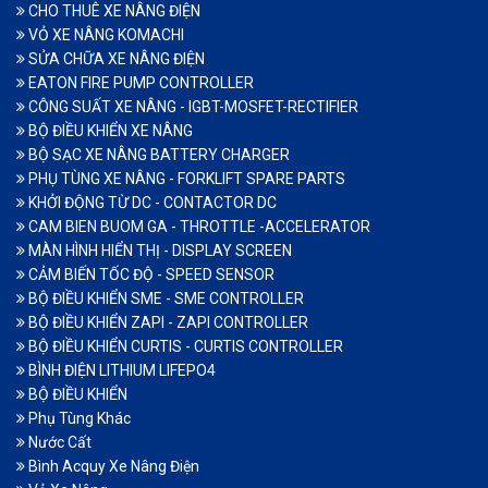
CHO THUÊ XE NÂNG ĐIỆN
VỎ XE NÂNG KOMACHI
SỬA CHỮA XE NÂNG ĐIỆN
EATON FIRE PUMP CONTROLLER
CÔNG SUẤT XE NÂNG - IGBT-MOSFET-RECTIFIER
BỘ ĐIỀU KHIỂN XE NÂNG
BỘ SẠC XE NÂNG BATTERY CHARGER
PHỤ TÙNG XE NÂNG - FORKLIFT SPARE PARTS
KHỞI ĐỘNG TỪ DC - CONTACTOR DC
CAM BIEN BUOM GA - THROTTLE -ACCELERATOR
MÀN HÌNH HIỂN THỊ - DISPLAY SCREEN
CẢM BIẾN TỐC ĐỘ - SPEED SENSOR
BỘ ĐIỀU KHIỂN SME - SME CONTROLLER
BỘ ĐIỀU KHIỂN ZAPI - ZAPI CONTROLLER
BỘ ĐIỀU KHIỂN CURTIS - CURTIS CONTROLLER
BÌNH ĐIỆN LITHIUM LIFEPO4
BỘ ĐIỀU KHIỂN
Phụ Tùng Khác
Nước Cất
Bình Acquy Xe Nâng Điện