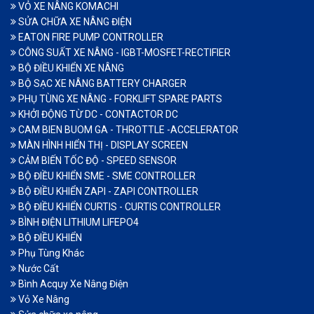
VỎ XE NÂNG KOMACHI
SỬA CHỮA XE NÂNG ĐIỆN
EATON FIRE PUMP CONTROLLER
CÔNG SUẤT XE NÂNG - IGBT-MOSFET-RECTIFIER
BỘ ĐIỀU KHIỂN XE NÂNG
BỘ SẠC XE NÂNG BATTERY CHARGER
PHỤ TÙNG XE NÂNG - FORKLIFT SPARE PARTS
KHỞI ĐỘNG TỪ DC - CONTACTOR DC
CAM BIEN BUOM GA - THROTTLE -ACCELERATOR
MÀN HÌNH HIỂN THỊ - DISPLAY SCREEN
CẢM BIẾN TỐC ĐỘ - SPEED SENSOR
BỘ ĐIỀU KHIỂN SME - SME CONTROLLER
BỘ ĐIỀU KHIỂN ZAPI - ZAPI CONTROLLER
BỘ ĐIỀU KHIỂN CURTIS - CURTIS CONTROLLER
BÌNH ĐIỆN LITHIUM LIFEPO4
BỘ ĐIỀU KHIỂN
Phụ Tùng Khác
Nước Cất
Bình Acquy Xe Nâng Điện
Vỏ Xe Nâng