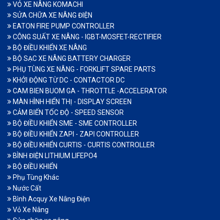
VỎ XE NÂNG KOMACHI
SỬA CHỮA XE NÂNG ĐIỆN
EATON FIRE PUMP CONTROLLER
CÔNG SUẤT XE NÂNG - IGBT-MOSFET-RECTIFIER
BỘ ĐIỀU KHIỂN XE NÂNG
BỘ SẠC XE NÂNG BATTERY CHARGER
PHỤ TÙNG XE NÂNG - FORKLIFT SPARE PARTS
KHỞI ĐỘNG TỪ DC - CONTACTOR DC
CAM BIEN BUOM GA - THROTTLE -ACCELERATOR
MÀN HÌNH HIỂN THỊ - DISPLAY SCREEN
CẢM BIẾN TỐC ĐỘ - SPEED SENSOR
BỘ ĐIỀU KHIỂN SME - SME CONTROLLER
BỘ ĐIỀU KHIỂN ZAPI - ZAPI CONTROLLER
BỘ ĐIỀU KHIỂN CURTIS - CURTIS CONTROLLER
BÌNH ĐIỆN LITHIUM LIFEPO4
BỘ ĐIỀU KHIỂN
Phụ Tùng Khác
Nước Cất
Bình Acquy Xe Nâng Điện
Vỏ Xe Nâng