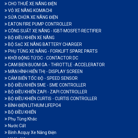
CHO THUÊ XE NÂNG ĐIỆN
VỎ XE NÂNG KOMACHI
SỬA CHỮA XE NÂNG ĐIỆN
EATON FIRE PUMP CONTROLLER
CÔNG SUẤT XE NÂNG - IGBT-MOSFET-RECTIFIER
BỘ ĐIỀU KHIỂN XE NÂNG
BỘ SẠC XE NÂNG BATTERY CHARGER
PHỤ TÙNG XE NÂNG - FORKLIFT SPARE PARTS
KHỞI ĐỘNG TỪ DC - CONTACTOR DC
CAM BIEN BUOM GA - THROTTLE -ACCELERATOR
MÀN HÌNH HIỂN THỊ - DISPLAY SCREEN
CẢM BIẾN TỐC ĐỘ - SPEED SENSOR
BỘ ĐIỀU KHIỂN SME - SME CONTROLLER
BỘ ĐIỀU KHIỂN ZAPI - ZAPI CONTROLLER
BỘ ĐIỀU KHIỂN CURTIS - CURTIS CONTROLLER
BÌNH ĐIỆN LITHIUM LIFEPO4
BỘ ĐIỀU KHIỂN
Phụ Tùng Khác
Nước Cất
Bình Acquy Xe Nâng Điện