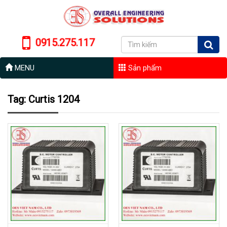
0915.275.117
MENU
Sản phẩm
Tag: Curtis 1204