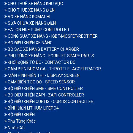
CHO THUÊ XE NÂNG KHU VỰC
CHO THUÊ XE NÂNG ĐIỆN
VỎ XE NÂNG KOMACHI
SỬA CHỮA XE NÂNG ĐIỆN
EATON FIRE PUMP CONTROLLER
CÔNG SUẤT XE NÂNG - IGBT-MOSFET-RECTIFIER
BỘ ĐIỀU KHIỂN XE NÂNG
BỘ SẠC XE NÂNG BATTERY CHARGER
PHỤ TÙNG XE NÂNG - FORKLIFT SPARE PARTS
KHỞI ĐỘNG TỪ DC - CONTACTOR DC
CAM BIEN BUOM GA - THROTTLE -ACCELERATOR
MÀN HÌNH HIỂN THỊ - DISPLAY SCREEN
CẢM BIẾN TỐC ĐỘ - SPEED SENSOR
BỘ ĐIỀU KHIỂN SME - SME CONTROLLER
BỘ ĐIỀU KHIỂN ZAPI - ZAPI CONTROLLER
BỘ ĐIỀU KHIỂN CURTIS - CURTIS CONTROLLER
BÌNH ĐIỆN LITHIUM LIFEPO4
BỘ ĐIỀU KHIỂN
Phụ Tùng Khác
Nước Cất