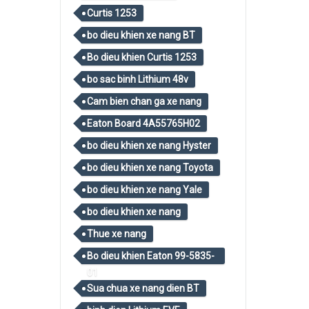
Curtis 1253
bo dieu khien xe nang BT
Bo dieu khien Curtis 1253
bo sac binh Lithium 48v
Cam bien chan ga xe nang
Eaton Board 4A55765H02
bo dieu khien xe nang Hyster
bo dieu khien xe nang Toyota
bo dieu khien xe nang Yale
bo dieu khien xe nang
Thue xe nang
Bo dieu khien Eaton 99-5835-
01
Sua chua xe nang dien BT