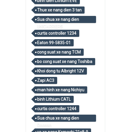
binh dien Lithium EVE
Thue xe nang dien 3 tan
Sua chua xe nang dien
UNICARRIERS
curtis controller 1234
Eaton 99-5835-01
cong suat xe nang TCM
bo cong suat xe nang Toshiba
Khoi dong tu Albright 12V
Zapi AC3
man hinh xe nang Nichiyu
binh Lithium CATL
curtis controller 1244
Sua chua xe nang dien
Doosan