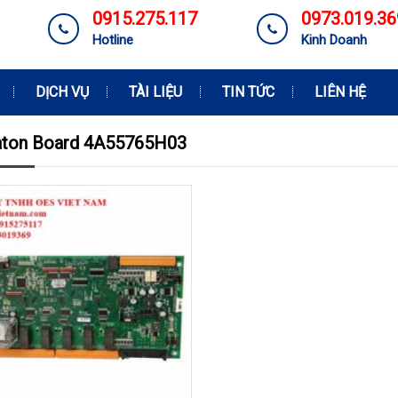
0915.275.117
0973.019.36
Hotline
Kinh Doanh
DỊCH VỤ
TÀI LIỆU
TIN TỨC
LIÊN HỆ
aton Board 4A55765H03