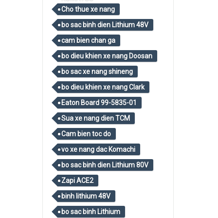
Cho thue xe nang
bo sac binh dien Lithium 48V
cam bien chan ga
bo dieu khien xe nang Doosan
bo sac xe nang shineng
bo dieu khien xe nang Clark
Eaton Board 99-5835-01
Sua xe nang dien TCM
Cam bien toc do
vo xe nang dac Komachi
bo sac binh dien Lithium 80V
Zapi ACE2
binh lithium 48V
bo sac binh Lithium