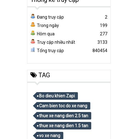
Đang truy cập
2
Trong ngày
199
Hôm qua
277
Truy cập nhiều nhất
3133
Tổng truy cập
840454
TAG
Bo dieu khien Zapi
Cam bien toc do xe nang
thue xe nang dien 2.5 tan
thue xe nang dien 1.5 tan
vo xe nang