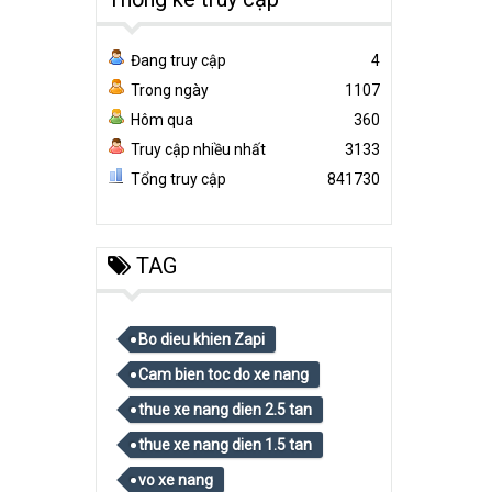
Đang truy cập
4
Trong ngày
1107
Hôm qua
360
Truy cập nhiều nhất
3133
Tổng truy cập
841730
TAG
Bo dieu khien Zapi
Cam bien toc do xe nang
thue xe nang dien 2.5 tan
thue xe nang dien 1.5 tan
vo xe nang