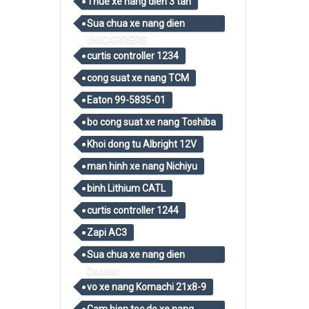
Thue xe nang dien 3 tan
Sua chua xe nang dien
UNICARRIERS
curtis controller 1234
cong suat xe nang TCM
Eaton 99-5835-01
bo cong suat xe nang Toshiba
Khoi dong tu Albright 12V
man hinh xe nang Nichiyu
binh Lithium CATL
curtis controller 1244
Zapi AC3
Sua chua xe nang dien
Doosan
vo xe nang Komachi 21x8-9