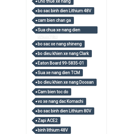
Cho thue xe nang
bo sac binh dien Lithium 48V
cam bien chan ga
Sua chua xe nang dien
KOMATSU
bo sac xe nang shineng
bo dieu khien xe nang Clark
Eaton Board 99-5835-01
Sua xe nang dien TCM
bo dieu khien xe nang Doosan
Cam bien toc do
vo xe nang dac Komachi
bo sac binh dien Lithium 80V
Zapi ACE2
binh lithium 48V