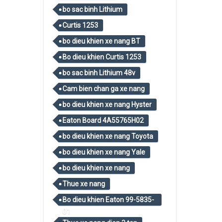
bo sac binh Lithium
Curtis 1253
bo dieu khien xe nang BT
Bo dieu khien Curtis 1253
bo sac binh Lithium 48v
Cam bien chan ga xe nang
bo dieu khien xe nang Hyster
Eaton Board 4A55765H02
bo dieu khien xe nang Toyota
bo dieu khien xe nang Yale
bo dieu khien xe nang
Thue xe nang
Bo dieu khien Eaton 99-5835-
01