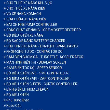
CHO THUÊ XE NÂNG KHU VỰC
CHO THUÊ XE NÂNG ĐIỆN
VỎ XE NÂNG KOMACHI
SỬA CHỮA XE NÂNG ĐIỆN
EATON FIRE PUMP CONTROLLER
CÔNG SUẤT XE NÂNG - IGBT-MOSFET-RECTIFIER
BỘ ĐIỀU KHIỂN XE NÂNG
BỘ SẠC XE NÂNG BATTERY CHARGER
PHỤ TÙNG XE NÂNG - FORKLIFT SPARE PARTS
KHỞI ĐỘNG TỪ DC - CONTACTOR DC
CAM BIEN BUOM GA - THROTTLE -ACCELERATOR
MÀN HÌNH HIỂN THỊ - DISPLAY SCREEN
CẢM BIẾN TỐC ĐỘ - SPEED SENSOR
BỘ ĐIỀU KHIỂN SME - SME CONTROLLER
BỘ ĐIỀU KHIỂN ZAPI - ZAPI CONTROLLER
BỘ ĐIỀU KHIỂN CURTIS - CURTIS CONTROLLER
BÌNH ĐIỆN LITHIUM LIFEPO4
BỘ ĐIỀU KHIỂN
Phụ Tùng Khác
Nước Cất