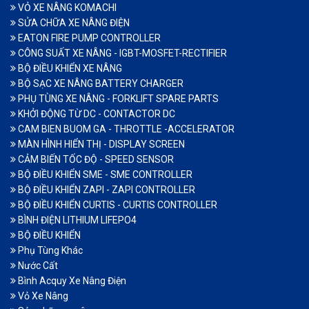
VỎ XE NÂNG KOMACHI
SỬA CHỮA XE NÂNG ĐIỆN
EATON FIRE PUMP CONTROLLER
CÔNG SUẤT XE NÂNG - IGBT-MOSFET-RECTIFIER
BỘ ĐIỀU KHIỂN XE NÂNG
BỘ SẠC XE NÂNG BATTERY CHARGER
PHỤ TÙNG XE NÂNG - FORKLIFT SPARE PARTS
KHỞI ĐỘNG TỪ DC - CONTACTOR DC
CAM BIEN BUOM GA - THROTTLE -ACCELERATOR
MÀN HÌNH HIỂN THỊ - DISPLAY SCREEN
CẢM BIẾN TỐC ĐỘ - SPEED SENSOR
BỘ ĐIỀU KHIỂN SME - SME CONTROLLER
BỘ ĐIỀU KHIỂN ZAPI - ZAPI CONTROLLER
BỘ ĐIỀU KHIỂN CURTIS - CURTIS CONTROLLER
BÌNH ĐIỆN LITHIUM LIFEPO4
BỘ ĐIỀU KHIỂN
Phụ Tùng Khác
Nước Cất
Bình Acquy Xe Nâng Điện
Vỏ Xe Nâng