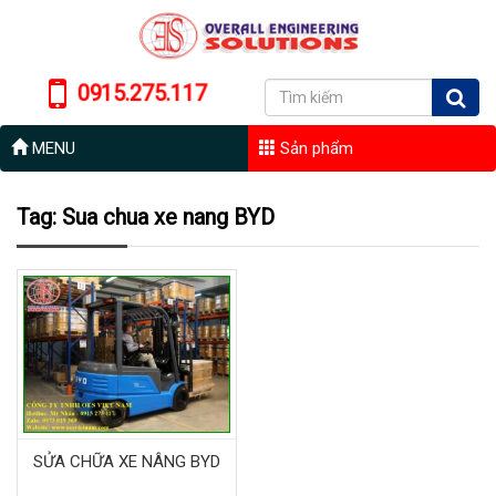
0915.275.117
MENU
Sản phẩm
Tag: Sua chua xe nang BYD
SỬA CHỮA XE NÂNG BYD