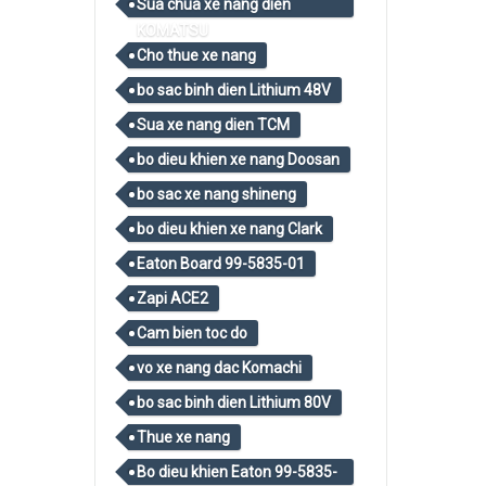
Sua chua xe nang dien
KOMATSU
Cho thue xe nang
bo sac binh dien Lithium 48V
Sua xe nang dien TCM
bo dieu khien xe nang Doosan
bo sac xe nang shineng
bo dieu khien xe nang Clark
Eaton Board 99-5835-01
Zapi ACE2
Cam bien toc do
vo xe nang dac Komachi
bo sac binh dien Lithium 80V
Thue xe nang
Bo dieu khien Eaton 99-5835-