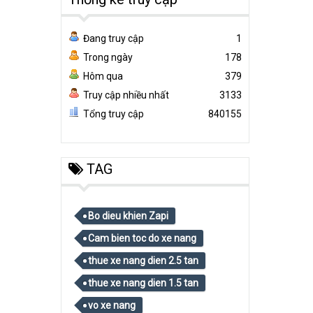
Đang truy cập
1
Trong ngày
178
Hôm qua
379
Truy cập nhiều nhất
3133
Tổng truy cập
840155
TAG
Bo dieu khien Zapi
Cam bien toc do xe nang
thue xe nang dien 2.5 tan
thue xe nang dien 1.5 tan
vo xe nang