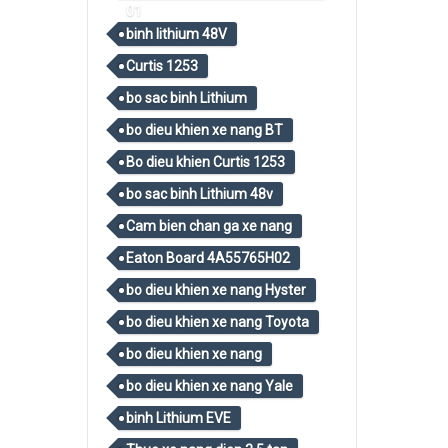
01
binh lithium 48V
Curtis 1253
bo sac binh Lithium
bo dieu khien xe nang BT
Bo dieu khien Curtis 1253
bo sac binh Lithium 48v
Cam bien chan ga xe nang
Eaton Board 4A55765H02
bo dieu khien xe nang Hyster
bo dieu khien xe nang Toyota
bo dieu khien xe nang
bo dieu khien xe nang Yale
binh Lithium EVE