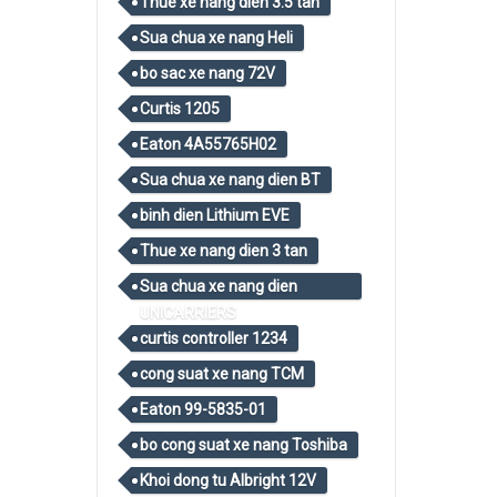
Thue xe nang dien 3.5 tan
Sua chua xe nang Heli
bo sac xe nang 72V
Curtis 1205
Eaton 4A55765H02
Sua chua xe nang dien BT
binh dien Lithium EVE
Thue xe nang dien 3 tan
Sua chua xe nang dien
UNICARRIERS
curtis controller 1234
cong suat xe nang TCM
Eaton 99-5835-01
bo cong suat xe nang Toshiba
Khoi dong tu Albright 12V