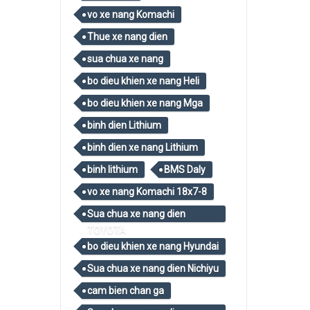
vo xe nang Komachi
Thue xe nang dien
sua chua xe nang
bo dieu khien xe nang Heli
bo dieu khien xe nang Mga
binh dien Lithium
binh dien xe nang Lithium
binh lithium
BMS Daly
vo xe nang Komachi 18x7-8
Sua chua xe nang dien
TOYOTA
bo dieu khien xe nang Hyundai
Sua chua xe nang dien Nichiyu
cam bien chan ga