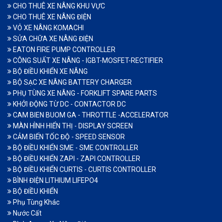
CHO THUÊ XE NÂNG KHU VỰC
CHO THUÊ XE NÂNG ĐIỆN
VỎ XE NÂNG KOMACHI
SỬA CHỮA XE NÂNG ĐIỆN
EATON FIRE PUMP CONTROLLER
CÔNG SUẤT XE NÂNG - IGBT-MOSFET-RECTIFIER
BỘ ĐIỀU KHIỂN XE NÂNG
BỘ SẠC XE NÂNG BATTERY CHARGER
PHỤ TÙNG XE NÂNG - FORKLIFT SPARE PARTS
KHỞI ĐỘNG TỪ DC - CONTACTOR DC
CAM BIEN BUOM GA - THROTTLE -ACCELERATOR
MÀN HÌNH HIỂN THỊ - DISPLAY SCREEN
CẢM BIẾN TỐC ĐỘ - SPEED SENSOR
BỘ ĐIỀU KHIỂN SME - SME CONTROLLER
BỘ ĐIỀU KHIỂN ZAPI - ZAPI CONTROLLER
BỘ ĐIỀU KHIỂN CURTIS - CURTIS CONTROLLER
BÌNH ĐIỆN LITHIUM LIFEPO4
BỘ ĐIỀU KHIỂN
Phụ Tùng Khác
Nước Cất