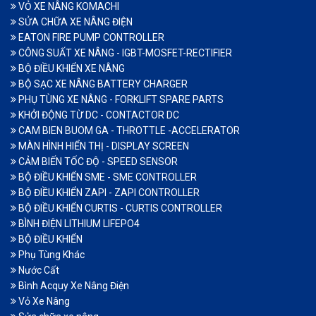
VỎ XE NÂNG KOMACHI
SỬA CHỮA XE NÂNG ĐIỆN
EATON FIRE PUMP CONTROLLER
CÔNG SUẤT XE NÂNG - IGBT-MOSFET-RECTIFIER
BỘ ĐIỀU KHIỂN XE NÂNG
BỘ SẠC XE NÂNG BATTERY CHARGER
PHỤ TÙNG XE NÂNG - FORKLIFT SPARE PARTS
KHỞI ĐỘNG TỪ DC - CONTACTOR DC
CAM BIEN BUOM GA - THROTTLE -ACCELERATOR
MÀN HÌNH HIỂN THỊ - DISPLAY SCREEN
CẢM BIẾN TỐC ĐỘ - SPEED SENSOR
BỘ ĐIỀU KHIỂN SME - SME CONTROLLER
BỘ ĐIỀU KHIỂN ZAPI - ZAPI CONTROLLER
BỘ ĐIỀU KHIỂN CURTIS - CURTIS CONTROLLER
BÌNH ĐIỆN LITHIUM LIFEPO4
BỘ ĐIỀU KHIỂN
Phụ Tùng Khác
Nước Cất
Bình Acquy Xe Nâng Điện
Vỏ Xe Nâng