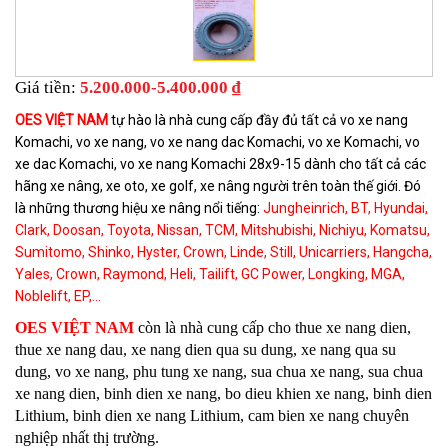
Giá tiền:
5.200.000-5.400.000 ₫
OES VIỆT NAM
tự hào là nhà cung cấp đầy đủ tất cả
vo xe nang
Komachi
,
v
o xe nang
,
vo xe nang dac Komachi,
vo xe Komachi
,
vo
xe dac Komachi
,
vo xe nang Komachi 28x9-15
dành cho tất cả các
hãng xe nâng, xe oto, xe golf, xe nâng người trên toàn thế giới. Đó
là những thương hiệu xe nâng nổi tiếng:
Jungheinrich, BT, Hyundai,
Clark, Doosan, Toyota, Nissan, TCM, Mitshubishi, Nichiyu, Komatsu,
Sumitomo, Shinko, Hyster, Crown, Linde, Still, Unicarriers, Hangcha,
Yales, Crown, Raymond, Heli, Tailift, GC Power, Longking, MGA,
Noblelift, EP,...
OES VIỆT NAM
còn là nhà cung cấp cho
thue xe nang dien
,
thue xe nang dau
,
xe nang dien qua su dung
,
xe nang qua su
dung
,
vo xe nang
,
phu tung xe nang
,
sua chua xe nang
,
sua chua
xe nang dien
,
binh dien xe nang
,
bo dieu khien xe nang
,
binh dien
Lithium
,
binh dien xe nang Lithium
,
cam bien xe nang
chuyên
nghiệp nhất thị trường.