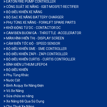
EATON FIRE PUMP CONTROLLER
CÔNG SUẤT XE NÂNG - IGBT-MOSFET-RECTIFIER
BỘ ĐIỀU KHIỂN XE NÂNG
BỘ SẠC XE NÂNG BATTERY CHARGER
PHỤ TÙNG XE NÂNG - FORKLIFT SPARE PARTS
KHỞI ĐỘNG TỪ DC - CONTACTOR DC
CAM BIEN BUOM GA - THROTTLE -ACCELERATOR
MÀN HÌNH HIỂN THỊ - DISPLAY SCREEN
CẢM BIẾN TỐC ĐỘ - SPEED SENSOR
BỘ ĐIỀU KHIỂN SME - SME CONTROLLER
BỘ ĐIỀU KHIỂN ZAPI - ZAPI CONTROLLER
BỘ ĐIỀU KHIỂN CURTIS - CURTIS CONTROLLER
BÌNH ĐIỆN LITHIUM LIFEPO4
BỘ ĐIỀU KHIỂN
Phụ Tùng Khác
Nước Cất
Bình Acquy Xe Nâng Điện
Vỏ Xe Nâng
Sửa chữa xe nâng
Xe Nâng Đã Qua Sử Dụng
Cho Thuê Xe Nâng