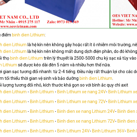
u điểm
binh dien Lithium
:
h dien Lithium
là hệ kín nên không gây hoặc rất ít ô nhiễm môi trường, nê
h dien Lithium
là hệ kín nên không mất dung dịch điện phân, do đó không c
i thọ
binh dien Lithium
trên lý thuyết là 2500-5000 chu kỳ sạc xả tùy vào
n Lithium
sẽ được kéo dài đên 5 năm và nhiều hơn thế nữa.
i gian sạc tương đối nhanh: từ 2-4 tiếng. Điều này rất thuận lợi cho các
m tối thiểu thời gian vệ sinh và bảo dưỡng
binh dien Lithium
.
i lượng tương đối nhỏ, kích thước khá gọn so với bình ắc quy chì axit
h dien Lithium
-
Binh Lithium
-
Binh Lithium xe nang 24V
-
Binh Lithium x
h dien Lithium
-
Binh Lithium
-
Binh Lithium xe nang 72V
-
Binh Lithium x
h dien Lithium
-
Binh Lithium
-
Binh dien xe nang Lithium 24V
-
Binh dien
h dien Lithium
-
Binh Lithium
-
Binh dien xe nang Lithium 72V
-
Binh dien
h dien Lithium
-
Binh Lithium
-
Binh Lithium 24V
-
Binh Lithium 36V
-
Binh