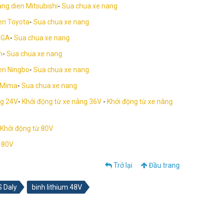
ng dien Mitsubishi
-
Sua chua xe nang
en Toyota
-
Sua chua xe nang
MGA
-
Sua chua xe nang
n
-
Sua chua xe nang
en Ningbo
-
Sua chua xe nang
 Mima
-
Sua chua xe nang
ng 24V
-
Khởi động từ xe nâng 36V
-
Khởi động từ xe nâng
Khởi động từ 80V
 80V
Trở lại
Đầu trang
 Daly
binh lithium 48V