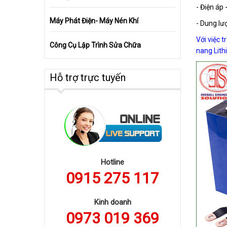
- Điện áp 
Máy Phát Điện- Máy Nén Khí
- Dung lư
Với việc t
Công Cụ Lập Trình Sửa Chữa
nang Lit
Hỗ trợ trực tuyến
Hotline
0915 275 117
Kinh doanh
0973 019 369