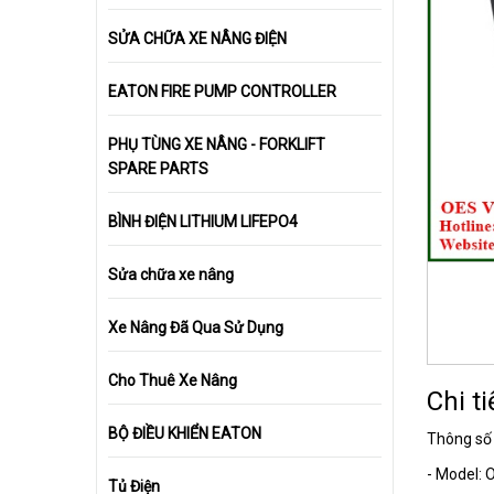
SỬA CHỮA XE NÂNG ĐIỆN
EATON FIRE PUMP CONTROLLER
PHỤ TÙNG XE NÂNG - FORKLIFT
SPARE PARTS
BÌNH ĐIỆN LITHIUM LIFEPO4
Sửa chữa xe nâng
Xe Nâng Đã Qua Sử Dụng
Cho Thuê Xe Nâng
Chi ti
BỘ ĐIỀU KHIỂN EATON
Thông s
- Model:
Tủ Điện