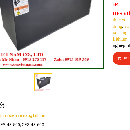
EP,...
OES V
thue xe 
dung
,
vo
xe nang 
Lithium
,
nghiệp nh
Đặt
ết
ố
binh dien xe nang Lithium
:
 OES-48-500; OES-48-600