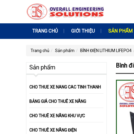
TRANG CHỦ
GIỚI THIỆU
SẢN PHẨM
Trang chủ
Sản phẩm
BÌNH ĐIỆN LITHIUM LIFEPO4
Bình đ
Sản phẩm
CHO THUE XE NANG CAC TINH THANH
BẢNG GIÁ CHO THUÊ XE NÂNG
CHO THUÊ XE NÂNG KHU VỰC
CHO THUÊ XE NÂNG ĐIỆN