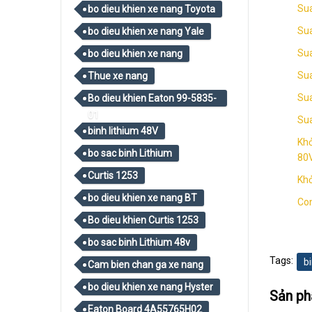
Sua
bo dieu khien xe nang Toyota
Sua
bo dieu khien xe nang Yale
Su
bo dieu khien xe nang
Sua
Thue xe nang
Sua
Bo dieu khien Eaton 99-5835-
01
Su
binh lithium 48V
Khở
bo sac binh Lithium
80
Curtis 1253
Khở
bo dieu khien xe nang BT
Con
Bo dieu khien Curtis 1253
bo sac binh Lithium 48v
Tags:
b
Cam bien chan ga xe nang
bo dieu khien xe nang Hyster
Sản p
Eaton Board 4A55765H02