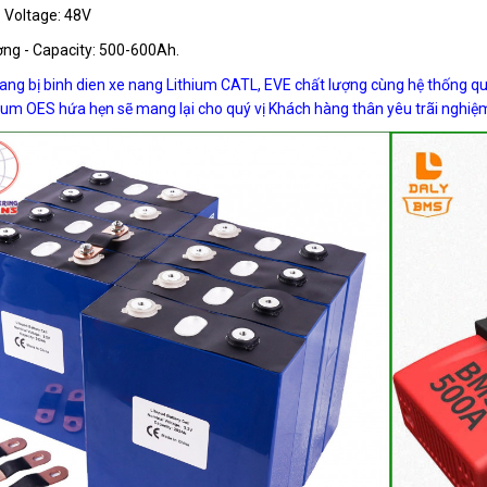
- Voltage: 48V
ợng - Capacity: 500-600Ah.
rang bị
binh dien xe nang Lithium
CATL, EVE chất lượng cùng hệ thống quản
hium
OES hứa hẹn sẽ mang lại cho quý vị Khách hàng thân yêu trãi nghiệm 