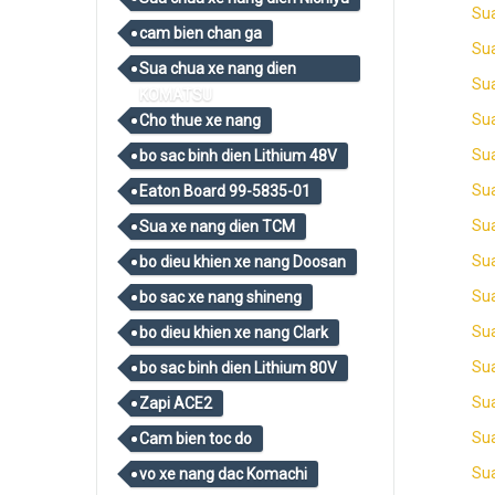
Su
cam bien chan ga
Sua
Sua chua xe nang dien
Su
KOMATSU
Sua
Cho thue xe nang
Sua
bo sac binh dien Lithium 48V
Su
Eaton Board 99-5835-01
Sua
Sua xe nang dien TCM
Su
bo dieu khien xe nang Doosan
Sua
bo sac xe nang shineng
Sua
bo dieu khien xe nang Clark
Su
bo sac binh dien Lithium 80V
Sua
Zapi ACE2
Su
Cam bien toc do
Sua
vo xe nang dac Komachi