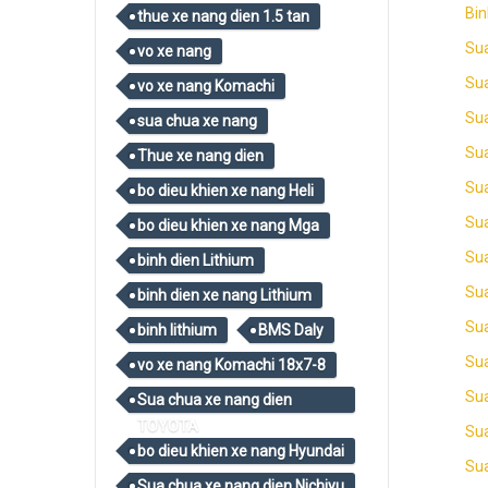
Bin
thue xe nang dien 1.5 tan
Sua
vo xe nang
Sua
vo xe nang Komachi
Sua
sua chua xe nang
Sua
Thue xe nang dien
Sua
bo dieu khien xe nang Heli
Su
bo dieu khien xe nang Mga
Sua
binh dien Lithium
Sua
binh dien xe nang Lithium
Sua
binh lithium
BMS Daly
Sua
vo xe nang Komachi 18x7-8
Su
Sua chua xe nang dien
TOYOTA
Su
bo dieu khien xe nang Hyundai
Sua
Sua chua xe nang dien Nichiyu