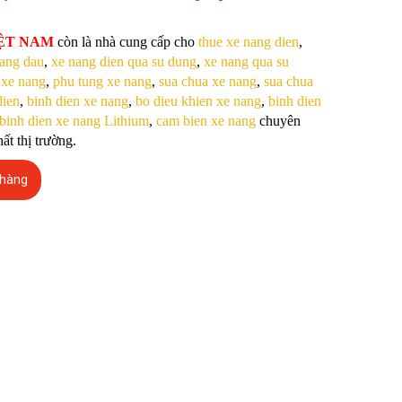
IỆT NAM
còn là nhà cung cấp cho
thue xe nang dien
,
nang dau
,
xe nang dien qua su dung
,
xe nang qua su
 xe nang
,
phu tung xe nang
,
sua chua xe nang
,
sua chua
dien
,
binh dien xe nang
,
bo dieu khien xe nang
,
binh dien
binh dien xe nang Lithium
,
cam bien xe nang
chuyên
ất thị trường.
 hàng