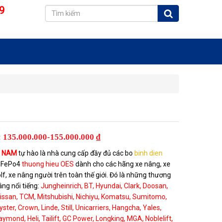
9
:
135.000.000-155.000.000 ₫
T NAM
tự hào là nhà cung cấp đầy đủ các bo
binh dien
iFePo4
thuong hieu OES
dành cho các hãng xe nâng, xe
olf, xe nâng người trên toàn thế giới. Đó là những thương
âng nổi tiếng:
Jungheinrich, BT, Hyundai, Clark, Doosan,
issan, TCM, Mitshubishi, Nichiyu, Komatsu, Sumitomo,
yster, Crown, Linde, Still, Unicarriers, Hangcha, Yales,
ymond, Heli, Tailift, GC Power, Longking, MGA, Noblelift,