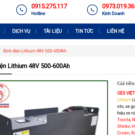
0915.275.117
0973.019.36
Hotline
Kinh Doanh
DỊCH VỤ
TÀI LIỆU
TIN TỨC
LIÊN HỆ
Bình điện Lithium 48V 500-600Ah
iện Lithium 48V 500-600Ah
Giá tiền
OES VIỆ
Lithium
L
oto, xe g
hiệu xe n
Toyota, N
Shinko, H
Crown, Ra