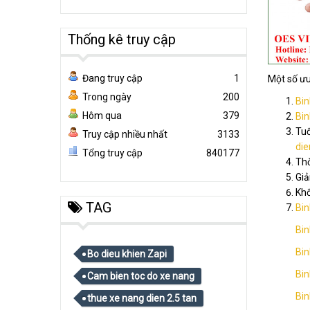
Thống kê truy cập
Đang truy cập
1
Một số ư
Trong ngày
200
Bin
Hôm qua
379
Bin
Tuổ
Truy cập nhiều nhất
3133
die
Tổng truy cập
840177
Thờ
Giả
Khố
TAG
Bin
Bin
Bin
Bo dieu khien Zapi
Bin
Cam bien toc do xe nang
Bin
thue xe nang dien 2.5 tan