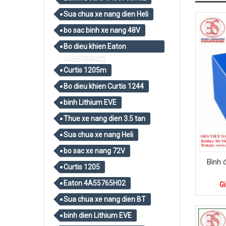
Sua chua xe nang dien Heli
bo sac binh xe nang 48V
Bo dieu khien Eaton
4A55765H02
Curtis 1205m
Bo dieu khien Curtis 1244
binh Lithium EVE
Thue xe nang dien 3.5 tan
Sua chua xe nang Heli
bo sac xe nang 72V
Bình 
Curtis 1205
Eaton 4A55765H02
Gi
Sua chua xe nang dien BT
binh dien Lithium EVE