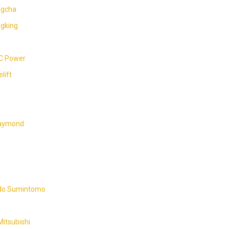
ngcha
ngking
GC Power
lift
Raymond
 do Sumintomo
Mitsubishi