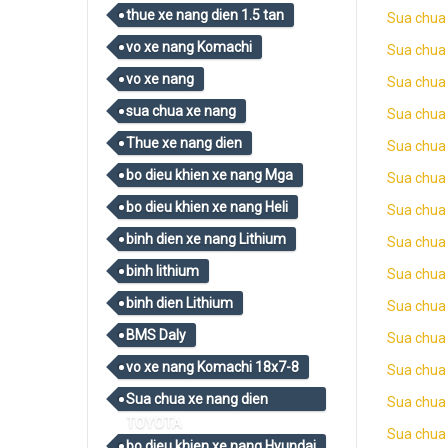
thue xe nang dien 1.5 tan
Sua chua
vo xe nang Komachi
Sua chua 
vo xe nang
Sua chua 
sua chua xe nang
Sua chua
Thue xe nang dien
Sua chua
bo dieu khien xe nang Mga
Sua chua
bo dieu khien xe nang Heli
Sua chua
binh dien xe nang Lithium
Sua chua 
binh lithium
Sua chua
binh dien Lithium
Sua chua
BMS Daly
Sua chua
vo xe nang Komachi 18x7-8
Sua chua
Sua chua xe nang dien
Sua chua 
TOYOTA
Sua chua
bo dieu khien xe nang Hyundai