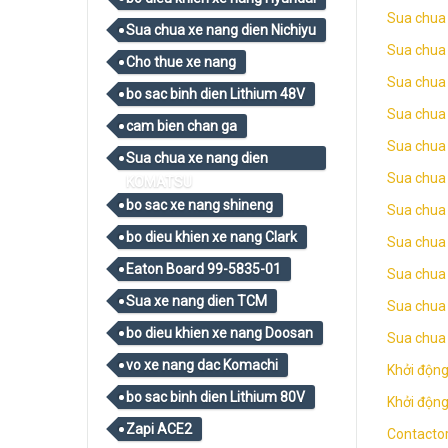
Sua chua
Sua chua xe nang dien Nichiyu
Sua chua
Cho thue xe nang
Sua chua
bo sac binh dien Lithium 48V
Sua chua 
cam bien chan ga
Sua chua
Sua chua xe nang dien
Sua chua
KOMATSU
bo sac xe nang shineng
Sua chua
bo dieu khien xe nang Clark
Sua chua
Eaton Board 99-5835-01
Sua chua 
Sua xe nang dien TCM
Sua chua
bo dieu khien xe nang Doosan
Sua chua
vo xe nang dac Komachi
Khởi động
bo sac binh dien Lithium 80V
Khởi động
Zapi ACE2
Contacto