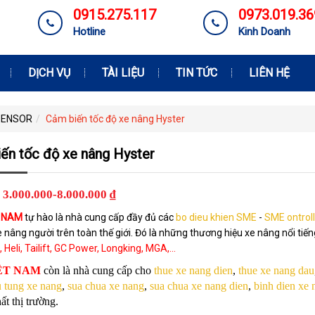
0915.275.117
0973.019.36
Hotline
Kinh Doanh
DỊCH VỤ
TÀI LIỆU
TIN TỨC
LIÊN HỆ
 SENSOR
Cảm biến tốc độ xe nâng Hyster
ến tốc độ xe nâng Hyster
3.000.000-8.000.000 ₫
T NAM
tự hào là nhà cung cấp đầy đủ các
b
o dieu khien SME
-
SME ontroll
xe nâng người trên toàn thế giới. Đó là những thương hiệu xe nâng nổi tiến
eli, Tailift, GC Power, Longking, MGA,...
IỆT NAM
còn là nhà cung cấp cho
thue xe nang dien
,
thue xe nang dau
 tung xe nang
,
sua chua xe nang
,
sua chua xe nang dien
,
binh dien xe 
ất thị trường.