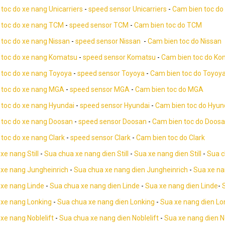
toc do xe nang Unicarriers
-
speed sensor Unicarriers
-
Cam bien toc do 
 toc do xe nang TCM
-
speed sensor TCM
-
Cam bien toc do TCM
toc do xe nang Nissan
-
speed sensor Nissan
-
Cam bien toc do Nissan
 toc do xe nang Komatsu
-
speed sensor Komatsu
-
Cam bien toc do Ko
 toc do xe nang Toyoya
-
speed sensor Toyoya
-
Cam bien toc do Toyoy
 toc do xe nang MGA
-
speed sensor MGA
-
Cam bien toc do MGA
toc do xe nang Hyundai
-
speed sensor Hyundai
-
Cam bien toc do Hyun
 toc do xe nang Doosan
-
speed sensor Doosan
-
Cam bien toc do Doos
toc do xe nang Clark
-
speed sensor Clark
-
Cam bien toc do Clark
xe nang Still
-
Sua chua xe nang dien Still
-
Sua xe nang dien Still
-
Sua c
 xe nang Jungheinrich
-
Sua chua xe nang dien Jungheinrich
-
Sua xe na
 xe nang Linde
-
Sua chua xe nang dien Linde
-
Sua xe nang dien Linde
-
 xe nang Lonking
-
Sua chua xe nang dien Lonking
-
Sua xe nang dien Lo
xe nang Noblelift
-
Sua chua xe nang dien Noblelift
-
Sua xe nang dien No