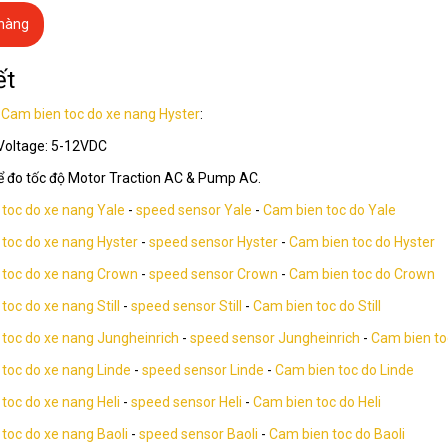
 hàng
ết
ố
Cam bien toc do xe nang Hyster
:
 Voltage: 5-12VDC
ể đo tốc độ Motor Traction AC & Pump AC.
toc do xe nang Yale
-
speed sensor Yale
-
Cam bien toc do Yale
toc do xe nang Hyster
-
speed sensor Hyster
-
Cam bien toc do Hyster
 toc do xe nang Crown
-
speed sensor Crown
-
Cam bien toc do Crown
toc do xe nang Still
-
speed sensor Still
-
Cam bien toc do Still
toc do xe nang Jungheinrich
-
speed sensor Jungheinrich
-
Cam bien to
toc do xe nang Linde
-
speed sensor Linde
-
Cam bien toc do Linde
toc do xe nang Heli
-
speed sensor Heli
-
Cam bien toc do Heli
toc do xe nang Baoli
-
speed sensor Baoli
-
Cam bien toc do Baoli