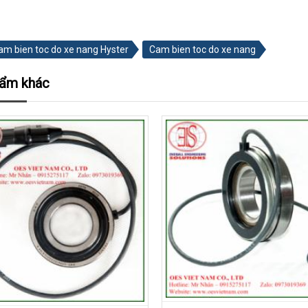
am bien toc do xe nang Hyster
Cam bien toc do xe nang
hẩm khác