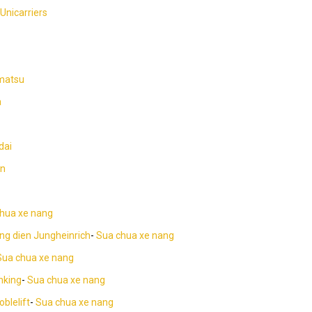
Unicarriers
matsu
a
dai
an
hua xe nang
ng dien Jungheinrich
-
Sua chua xe nang
Sua chua xe nang
nking
-
Sua chua xe nang
blelift
-
Sua chua xe nang