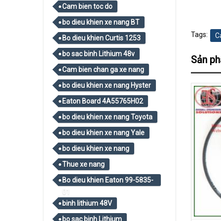
Cam bien toc do
bo dieu khien xe nang BT
Tags:
C
Bo dieu khien Curtis 1253
bo sac binh Lithium 48v
Sản p
Cam bien chan ga xe nang
bo dieu khien xe nang Hyster
Eaton Board 4A55765H02
bo dieu khien xe nang Toyota
bo dieu khien xe nang Yale
bo dieu khien xe nang
Thue xe nang
Bo dieu khien Eaton 99-5835-
01
binh lithium 48V
bo sac binh Lithium