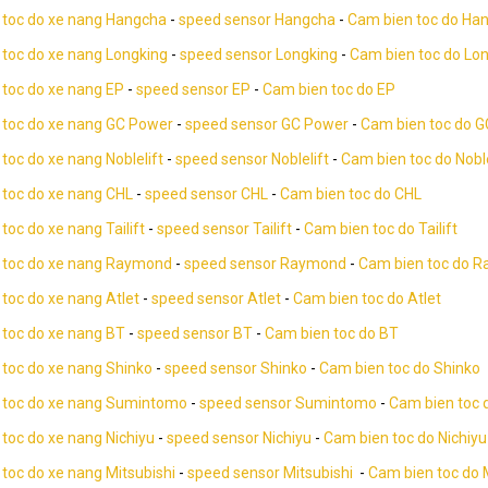
 toc do xe nang Hangcha
-
speed sensor Hangcha
-
Cam bien toc do Ha
toc do xe nang Longking
-
speed sensor Longking
-
Cam bien toc do Lo
toc do xe nang EP
-
speed sensor EP
-
Cam bien toc do EP
 toc do xe nang GC Power
-
speed sensor GC Power
-
Cam bien toc do 
toc do xe nang Noblelift
-
speed sensor Noblelift
-
Cam bien toc do Noble
toc do xe nang CHL
-
speed sensor CHL
-
Cam bien toc do CHL
toc do xe nang Tailift
-
speed sensor Tailift
-
Cam bien toc do Tailift
 toc do xe nang Raymond
-
speed sensor Raymond
-
Cam bien toc do 
toc do xe nang Atlet
-
speed sensor Atlet
-
Cam bien toc do Atlet
toc do xe nang BT
-
speed sensor BT
-
Cam bien toc do BT
toc do xe nang Shinko
-
speed sensor Shinko
-
Cam bien toc do Shinko
 toc do xe nang Sumintomo
-
speed sensor Sumintomo
-
Cam bien toc
toc do xe nang Nichiyu
-
speed sensor Nichiyu
-
Cam bien toc do Nichiyu
toc do xe nang Mitsubishi
-
speed sensor Mitsubishi
-
Cam bien toc do 