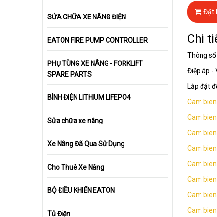
Đặt
SỬA CHỮA XE NÂNG ĐIỆN
Chi ti
EATON FIRE PUMP CONTROLLER
Thông s
PHỤ TÙNG XE NÂNG - FORKLIFT
Điệp áp -
SPARE PARTS
Lắp đặt đ
BÌNH ĐIỆN LITHIUM LIFEPO4
Cam bien 
Cam bien 
Sửa chữa xe nâng
Cam bien
Xe Nâng Đã Qua Sử Dụng
Cam bien 
Cam bien 
Cho Thuê Xe Nâng
Cam bien 
BỘ ĐIỀU KHIỂN EATON
Cam bien 
Cam bien 
Tủ Điện