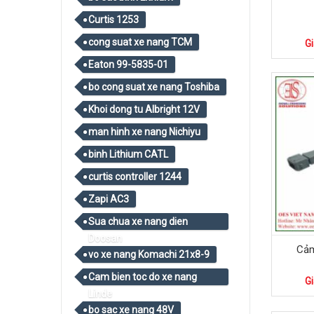
Curtis 1253
cong suat xe nang TCM
Gi
Eaton 99-5835-01
bo cong suat xe nang Toshiba
Khoi dong tu Albright 12V
man hinh xe nang Nichiyu
binh Lithium CATL
curtis controller 1244
Zapi AC3
Sua chua xe nang dien
Doosan
Cảm
vo xe nang Komachi 21x8-9
Cam bien toc do xe nang
Gi
Linde
bo sac xe nang 48V