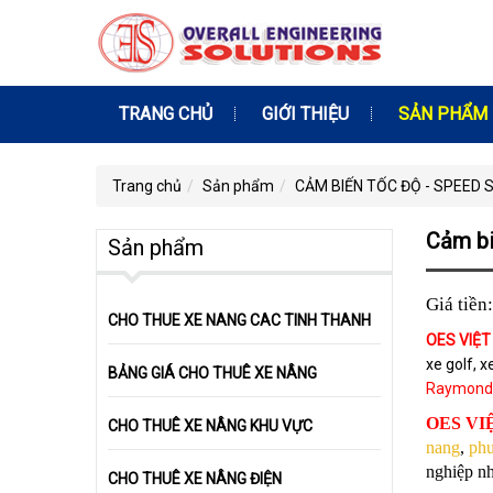
TRANG CHỦ
GIỚI THIỆU
SẢN PHẨM
Trang chủ
Sản phẩm
CẢM BIẾN TỐC ĐỘ - SPEED
Cảm bi
Sản phẩm
Giá tiền:
CHO THUE XE NANG CAC TINH THANH
OES VIỆ
xe golf, 
BẢNG GIÁ CHO THUÊ XE NÂNG
Raymond, H
OES V
CHO THUÊ XE NÂNG KHU VỰC
nang
,
phu
nghiệp nh
CHO THUÊ XE NÂNG ĐIỆN