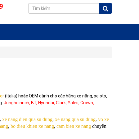
9
er
(Italia) hoặc OEM dành cho các hãng xe nâng, xe oto,
g:
Jungheinrich, BT, Hyundai, Clark, Yales, Crown,
,
xe nang dien qua su dung
,
xe nang qua su dung
,
vo xe
nang
,
bo dieu khien xe nang
,
cam bien xe nang
chuyên