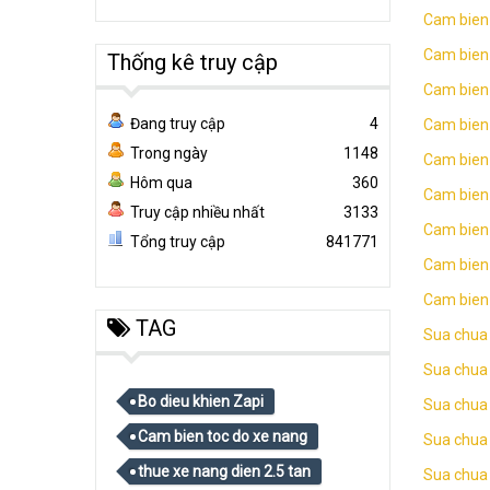
Cam bien 
Cam bien
Thống kê truy cập
Cam bien 
Đang truy cập
4
Cam bien
Trong ngày
1148
Cam bien
Hôm qua
360
Cam bien
Truy cập nhiều nhất
3133
Cam bien 
Tổng truy cập
841771
Cam bien
Cam bien 
TAG
Sua chua 
Sua chua
Bo dieu khien Zapi
Sua chua
Cam bien toc do xe nang
Sua chua
thue xe nang dien 2.5 tan
Sua chua 