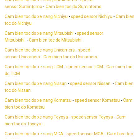
sensor Sumintomo
-
Cam bien toc do Sumintomo
Cam bien toc do xe nang Nichiyu
-
speed sensor Nichiyu
-
Cam bien
toc do Nichiyu
Cam bien toc do xe nang Mitsubishi
-
speed sensor
Mitsubishi
-
Cam bien toc do Mitsubishi
Cam bien toc do xe nang Unicarriers
-
speed
sensor Unicarriers
-
Cam bien toc do Unicarriers
Cam bien toc do xe nang TCM
-
speed sensor TCM
-
Cam bien toc
do TCM
Cam bien toc do xe nang Nissan
-
speed sensor Nissan
-
Cam bien
toc do Nissan
Cam bien toc do xe nang Komatsu
-
speed sensor Komatsu
-
Cam
bien toc do Komatsu
Cam bien toc do xe nang Toyoya
-
speed sensor Toyoya
-
Cam
bien toc do Toyoya
Cam bien toc do xe nang MGA
-
speed sensor MGA
-
Cam bien toc