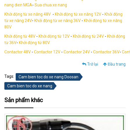
nang dien MGA
-
Sua chua xe nang
Khởi động từ xe nâng 48V
-
Khởi động từ xe nâng 12V
-
Khởi động
từ xe nâng 24V
-
Khởi động từ xe nâng 36V
-
Khởi động từ xe nâng
80V
Khởi động từ 48V
-
Khởi động từ 12V
-
Khởi động từ 24V
-
Khởi động
từ 36V
-
Khởi động từ 80V
Contactor 48V
-
Contactor 12V
-
Contactor 24V
-
Contactor 36V
-
Cont
Trở lại
Đầu trang
Tags:
Cam bien toc do xe nang Doosan
Cam bien toc do xe nang
Sản phẩm khác