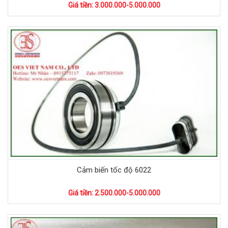
Giá tiền: 3.000.000-5.000.000
Cảm biến tốc độ 6022
Giá tiền: 2.500.000-5.000.000