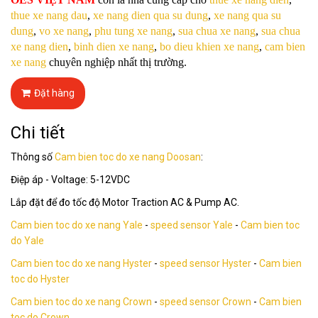
thue xe nang dau
,
xe nang dien qua su dung
,
xe nang qua su
dung
,
vo xe nang
,
phu tung xe nang
,
sua chua xe nang
,
sua chua
xe nang dien
,
binh dien xe nang
,
bo dieu khien xe nang
,
cam bien
xe nang
chuyên nghiệp nhất thị trường.
Đặt hàng
Chi tiết
Thông số
Ca
m bien toc do xe nang Doosan
:
Điệp áp - Voltage: 5-12VDC
Lắp đặt để đo tốc độ Motor Traction AC & Pump AC.
Cam bien toc do xe nang Yale
-
speed sensor Yale
-
Cam bien toc
do Yale
Cam bien toc do xe nang Hyster
-
speed sensor Hyster
-
Cam bien
toc do Hyster
Cam bien toc do xe nang Crown
-
speed sensor Crown
-
Cam bien
toc do Crown