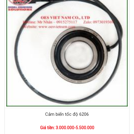
Cảm biến tốc độ 6206
Giá tiền: 3.000.000-5.500.000