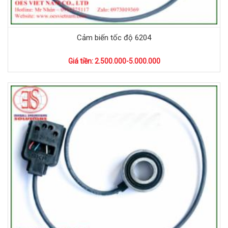
Cảm biến tốc độ 6204
Giá tiền: 2.500.000-5.000.000