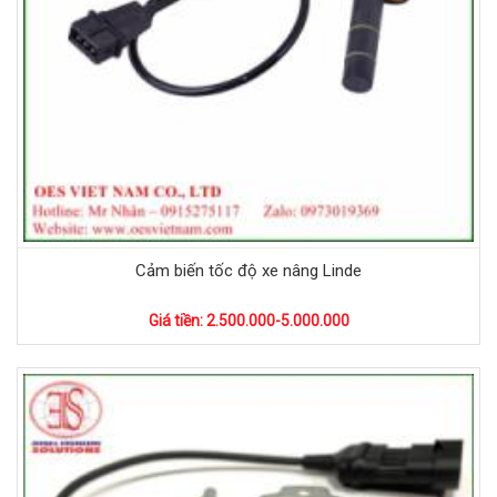
Cảm biến tốc độ xe nâng Linde
Giá tiền: 2.500.000-5.000.000