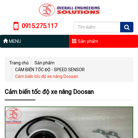
0915.275.117
MENU
Sản phẩm
Trang chủ
Sản phẩm
CẢM BIẾN TỐC ĐỘ - SPEED SENSOR
Cảm biến tốc độ xe nâng Doosan
Cảm biến tốc độ xe nâng Doosan