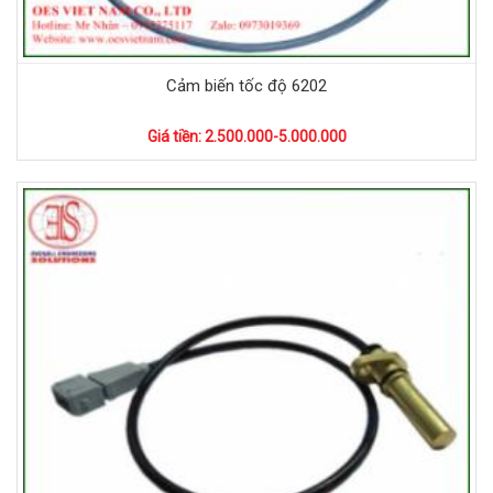
Cảm biến tốc độ 6202
Giá tiền: 2.500.000-5.000.000