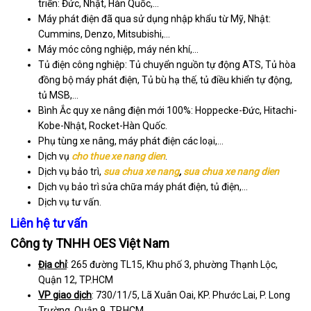
triển: Đức, Nhật, Hàn Quốc,…
Máy phát điện đã qua sử dụng nhập khẩu từ Mỹ, Nhật:
Cummins, Denzo, Mitsubishi,…
Máy móc công nghiệp, máy nén khí,…
Tủ điện công nghiệp: Tủ chuyển nguồn tự động ATS, Tủ hòa
đồng bộ máy phát điện, Tủ bù hạ thế, tủ điều khiển tự động,
tủ MSB,…
Bình Ắc quy xe nâng điện mới 100%: Hoppecke-Đức, Hitachi-
Kobe-Nhật, Rocket-Hàn Quốc.
Phụ tùng xe nâng, máy phát điện các loại,…
Dịch vụ
cho thue xe nang dien
.
Dịch vụ bảo trì,
sua chua xe nang
,
sua chua xe nang dien
Dịch vụ bảo trì sửa chữa máy phát điện, tủ điện,…
Dịch vụ tư vấn.
Liên hệ tư vấn
Công ty TNHH OES Việt Nam
Địa chỉ
: 265 đường TL15, Khu phố 3, phường Thạnh Lộc,
Quận 12, TP.HCM
VP giao dịch
: 730/11/5, Lã Xuân Oai, KP. Phước Lai, P. Long
Trường, Quận 9, TP.HCM.