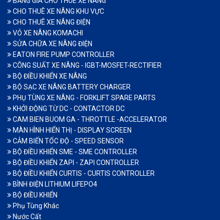
BẢNG GIÁ CHO THUÊ XE NÂNG
CHO THUÊ XE NÂNG KHU VỰC
CHO THUÊ XE NÂNG ĐIỆN
VỎ XE NÂNG KOMACHI
SỬA CHỮA XE NÂNG ĐIỆN
EATON FIRE PUMP CONTROLLER
CÔNG SUẤT XE NÂNG - IGBT-MOSFET-RECTIFIER
BỘ ĐIỀU KHIỂN XE NÂNG
BỘ SẠC XE NÂNG BATTERY CHARGER
PHỤ TÙNG XE NÂNG - FORKLIFT SPARE PARTS
KHỞI ĐỘNG TỪ DC - CONTACTOR DC
CAM BIEN BUOM GA - THROTTLE -ACCELERATOR
MÀN HÌNH HIỂN THỊ - DISPLAY SCREEN
CẢM BIẾN TỐC ĐỘ - SPEED SENSOR
BỘ ĐIỀU KHIỂN SME - SME CONTROLLER
BỘ ĐIỀU KHIỂN ZAPI - ZAPI CONTROLLER
BỘ ĐIỀU KHIỂN CURTIS - CURTIS CONTROLLER
BÌNH ĐIỆN LITHIUM LIFEPO4
BỘ ĐIỀU KHIỂN
Phụ Tùng Khác
Nước Cất