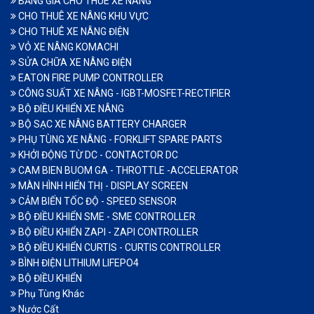
BẢNG GIÁ CHO THUÊ XE NÂNG
CHO THUÊ XE NÂNG KHU VỰC
CHO THUÊ XE NÂNG ĐIỆN
VỎ XE NÂNG KOMACHI
SỬA CHỮA XE NÂNG ĐIỆN
EATON FIRE PUMP CONTROLLER
CÔNG SUẤT XE NÂNG - IGBT-MOSFET-RECTIFIER
BỘ ĐIỀU KHIỂN XE NÂNG
BỘ SẠC XE NÂNG BATTERY CHARGER
PHỤ TÙNG XE NÂNG - FORKLIFT SPARE PARTS
KHỞI ĐỘNG TỪ DC - CONTACTOR DC
CAM BIEN BUOM GA - THROTTLE -ACCELERATOR
MÀN HÌNH HIỂN THỊ - DISPLAY SCREEN
CẢM BIẾN TỐC ĐỘ - SPEED SENSOR
BỘ ĐIỀU KHIỂN SME - SME CONTROLLER
BỘ ĐIỀU KHIỂN ZAPI - ZAPI CONTROLLER
BỘ ĐIỀU KHIỂN CURTIS - CURTIS CONTROLLER
BÌNH ĐIỆN LITHIUM LIFEPO4
BỘ ĐIỀU KHIỂN
Phụ Tùng Khác
Nước Cất