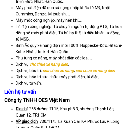
triển: Đức, Nhật, Hàn Quốc,…
Máy phát điện đã qua sử dụng nhập khẩu từ Mỹ, Nhật:
Cummins, Denzo, Mitsubishi,…
Máy móc công nghiệp, máy nén khí,…
Tủ điện công nghiệp: Tủ chuyển nguồn tự động ATS, Tủ hòa
đồng bộ máy phát điện, Tủ bù hạ thế, tủ điều khiển tự động,
tủ MSB,…
Bình Ắc quy xe nâng điện mới 100%: Hoppecke-Đức, Hitachi-
Kobe-Nhật, Rocket-Hàn Quốc.
Phụ tùng xe nâng, máy phát điện các loại,…
Dịch vụ
cho thue xe nang dien
.
Dịch vụ bảo trì,
sua chua xe nang
,
sua chua xe nang dien
Dịch vụ bảo trì sửa chữa máy phát điện, tủ điện,…
Dịch vụ tư vấn.
Liên hệ tư vấn
Công ty TNHH OES Việt Nam
Địa chỉ
: 265 đường TL15, Khu phố 3, phường Thạnh Lộc,
Quận 12, TP.HCM
VP giao dịch
: 730/11/5, Lã Xuân Oai, KP. Phước Lai, P. Long
Trường, Quận 9, TP.HCM.