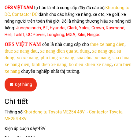
OES VIỆT NAM
tự hào là nhà cung cấp đầy đủ các bộ
Khoi dong tu
DC, Contactor DC
dành cho các hãng xe nâng, xe oto, xe golf, xe
nâng người trên toàn thế giới. Đó là những thương hiệu xe nâng nổi
tiếng:
Jungheinrich, BT, Hyundai, Clark, Yales, Crown, Raymond,
Heli, Tailift, GC Power, Longking, MGA, Xilin, Ningbo...
OES VIỆT NAM
còn là nhà cung cấp cho
thue xe nang dien
,
thue xe nang dau
,
xe nang dien qua su dung
,
xe nang qua su
dung
,
vo xe nang
,
phu tung xe nang
,
sua chua xe nang
,
sua chua
xe nang dien
,
binh dien xe nang
,
bo dieu khien xe nang
,
cam bien
xe nang
chuyên nghiệp nhất thị trường.
Đặt hàng
Chi tiết
Thông số
Khoi dong tu Toyota ME254 48V
-
Contactor Toyota
ME254 48V
:
Điện áp cuộn dây:48V